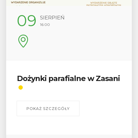
12
SIERPIEŃ
17:00
Wykład „Jak zdobyć
odznaki na myślenickich
szlakach?”
W środę 12 sierpnia o godz. 17 w Miejskiej
Bibliotece Publicznej w Myślenicach odbędzie się
wykład Mateusza Murzyna, przewodnika i prezesa
myślenickiego oddziału PTTK Lubomir. ...