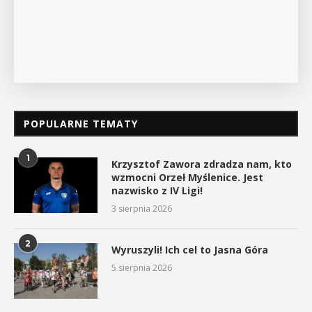
POKAŻ SZCZEGÓŁY
POPULARNE TEMATY
1
Krzysztof Zawora zdradza nam, kto
wzmocni Orzeł Myślenice. Jest
nazwisko z IV Ligi!
3 sierpnia 2026
2
Wyruszyli! Ich cel to Jasna Góra
5 sierpnia 2026