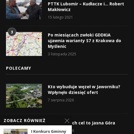
PTTK Lubomir – Kudłacze i… Robert
Makłowicz
15 lutego 2021
3
Po miesiącach zwłoki GDDKiA
ujawnia warianty S7 z Krakowa do
Myślenic
3 listopada 2025
POLECAMY
Kto wybuduje węzeł w Jaworniku?
Wpłynęło dziesięć ofert
7 sierpnia 2026
ZOBACZ RÓWNIEŻ
Wyruszyli! Ich cel to Jasna Góra
5 sierpnia 2026
I Konkurs Gminny