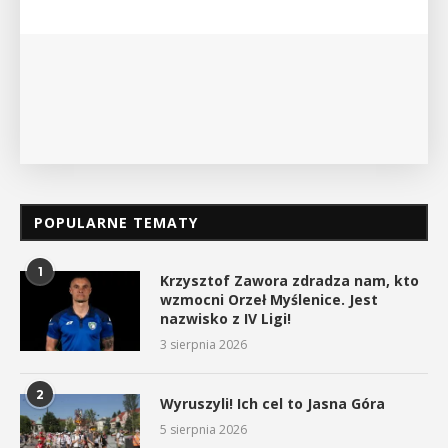
myślenickiego oddziału PTTK Lubomir. ...
POKAŻ SZCZEGÓŁY
POPULARNE TEMATY
1
Krzysztof Zawora zdradza nam, kto
wzmocni Orzeł Myślenice. Jest
nazwisko z IV Ligi!
3 sierpnia 2026
2
Wyruszyli! Ich cel to Jasna Góra
5 sierpnia 2026