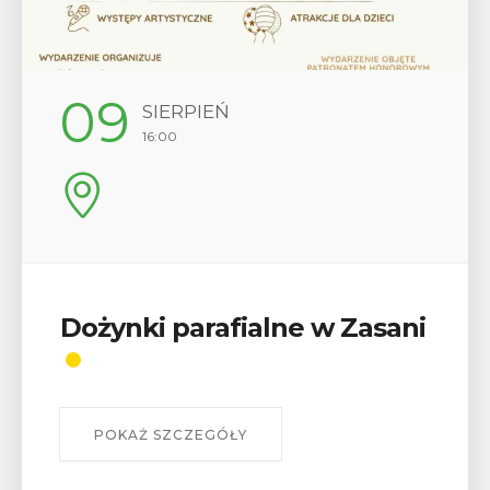
12
SIERPIEŃ
17:00
Wykład „Jak zdobyć
odznaki na myślenickich
szlakach?”
W środę 12 sierpnia o godz. 17 w Miejskiej
Bibliotece Publicznej w Myślenicach odbędzie się
wykład Mateusza Murzyna, przewodnika i prezesa