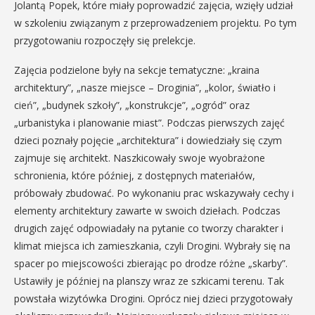
Jolantą Popek, które miały poprowadzić zajęcia, wzięły udział
w szkoleniu związanym z przeprowadzeniem projektu. Po tym
przygotowaniu rozpoczęły się prelekcje.
Zajęcia podzielone były na sekcje tematyczne: „kraina
architektury”, „nasze miejsce – Droginia”, „kolor, światło i
cień”, „budynek szkoły”, „konstrukcje”, „ogród” oraz
„urbanistyka i planowanie miast”. Podczas pierwszych zajęć
dzieci poznały pojęcie „architektura” i dowiedziały się czym
zajmuje się architekt. Naszkicowały swoje wyobrażone
schronienia, które później, z dostępnych materiałów,
próbowały zbudować. Po wykonaniu prac wskazywały cechy i
elementy architektury zawarte w swoich dziełach. Podczas
drugich zajęć odpowiadały na pytanie co tworzy charakter i
klimat miejsca ich zamieszkania, czyli Drogini. Wybrały się na
spacer po miejscowości zbierając po drodze różne „skarby”.
Ustawiły je później na planszy wraz ze szkicami terenu. Tak
powstała wizytówka Drogini. Oprócz niej dzieci przygotowały