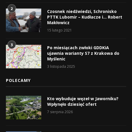
2
Czosnek niedźwiedzi, Schronisko
PTTK Lubomir – Kudłacze i… Robert
Makłowicz
15 lutego 2021
3
Po miesiącach zwłoki GDDKiA
ujawnia warianty S7 z Krakowa do
Myślenic
3 listopada 2025
POLECAMY
Kto wybuduje węzeł w Jaworniku?
Wpłynęło dziesięć ofert
7 sierpnia 2026