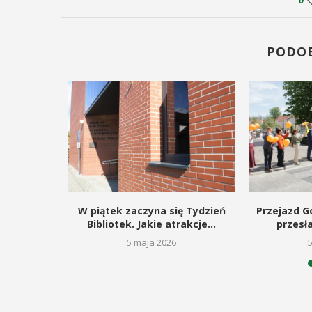
0
PODO
kie dla
W piątek zaczyna się Tydzień
Przejazd Go
gą budowę
Bibliotek. Jakie atrakcje...
przesł
5 maja 2026
26