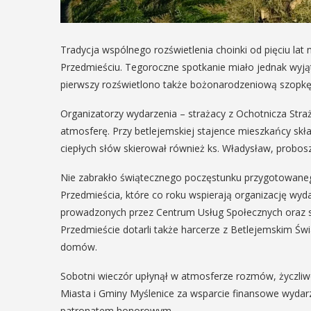
Tradycja wspólnego rozświetlenia choinki od pięciu lat
Przedmieściu. Tegoroczne spotkanie miało jednak wyją
pierwszy rozświetlono także bożonarodzeniową szopkę
Organizatorzy wydarzenia – strażacy z Ochotnicza Straż
atmosferę. Przy betlejemskiej stajence mieszkańcy skład
ciepłych słów skierował również ks. Władysław, proboszc
Nie zabrakło świątecznego poczęstunku przygotowane
Przedmieścia, które co roku wspierają organizację wyd
prowadzonych przez Centrum Usług Społecznych oraz s
Przedmieście dotarli także harcerze z Betlejemskim Św
domów.
Sobotni wieczór upłynął w atmosferze rozmów, życzliwo
Miasta i Gminy Myślenice za wsparcie finansowe wydarz
patronatem honorowym.