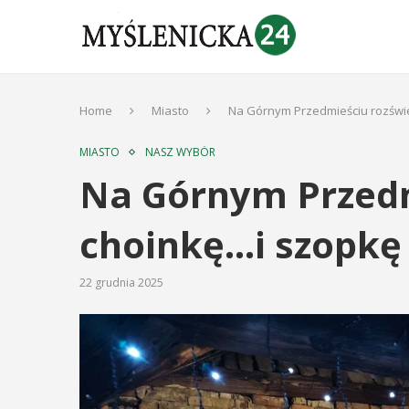
Home
Miasto
Na Górnym Przedmieściu rozświe
MIASTO
NASZ WYBÓR
Na Górnym Przedmi
choinkę…i szopkę
22 grudnia 2025