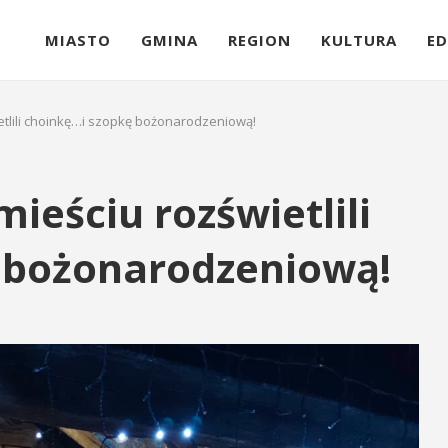
MIASTO
GMINA
REGION
KULTURA
ED
tlili choinkę…i szopkę bożonarodzeniową!
eściu rozświetlili
 bożonarodzeniową!