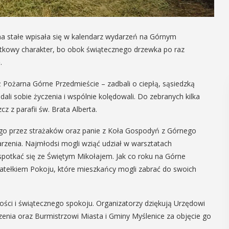
 na stałe wpisała się w kalendarz wydarzeń na Górnym
tkowy charakter, bo obok świątecznego drzewka po raz
.
 Pożarna Górne Przedmieście – zadbali o ciepłą, sąsiedzką
ali sobie życzenia i wspólnie kolędowali. Do zebranych kilka
z z parafii św. Brata Alberta.
go przez strażaków oraz panie z Koła Gospodyń z Górnego
arzenia. Najmłodsi mogli wziąć udział w warsztatach
potkać się ze Świętym Mikołajem. Jak co roku na Górne
iatełkiem Pokoju, które mieszkańcy mogli zabrać do swoich
ści i świątecznego spokoju. Organizatorzy dziękują Urzędowi
enia oraz Burmistrzowi Miasta i Gminy Myślenice za objęcie go