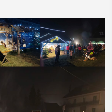
06
MAJ
17:00
ia
Promocja XXVII
ób z
tomu rocznika
rawnością
„Małopolska.
ną
Regiony –
regionalizmy –
Osób z
małe ojczyny”
ektualną,
 Myślenicach
W środę 6 maja o godz. 17 w Miejskiej
 od Przejazdu
Bibliotece Publicznej w Myślenicach
 tego
odbędzie się promocja XXVII tomu
ie koło ...
rocznika "Małopolska. Regiony -