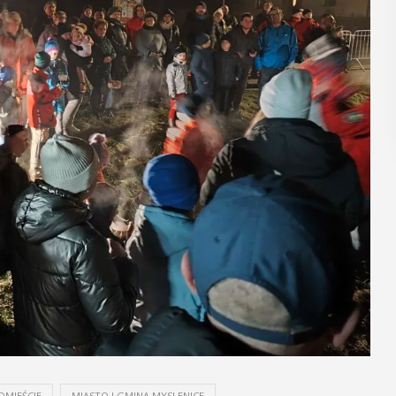
regionalizmy - małe ...
POKAŻ SZCZEGÓŁY
DMIEŚCIE
MIASTO I GMINA MYSLENICE