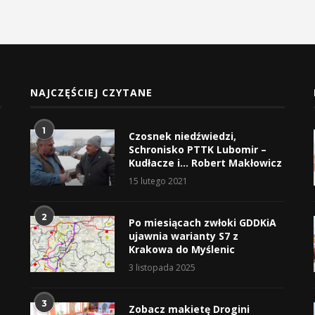
NAJCZĘŚCIEJ CZYTANE
1
Czosnek niedźwiedzi,
Schronisko PTTK Lubomir –
Kudłacze i… Robert Makłowicz
15 lutego 2021
2
Po miesiącach zwłoki GDDKiA
ujawnia warianty S7 z
Krakowa do Myślenic
3 listopada 2025
3
Zobacz makietę Drogini