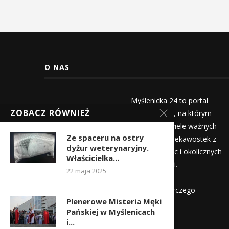
O NAS
Myślenicka 24 to portal
ZOBACZ RÓWNIEŻ
informacyjny, na którym
znajdziecie wiele ważnych
Ze spaceru na ostry
informacji i ciekawostek z
dyżur weterynaryjny.
życia Myślenic i okolicznych
Właścicielka...
miejscowości.
22 maja 2025
Wydawca:
Myślenicka Agencja Rozwoju Gospodarczego
Plenerowe Misteria Męki
Pańskiej w Myślenicach
Kontakt:
i...
redakcja@myslenicka24.pl