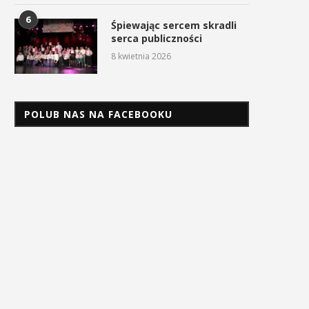
6
Śpiewając sercem skradli
serca publiczności
8 kwietnia 2026
POLUB NAS NA FACEBOOKU
Uroczyste obchody Święta
Procesja z Cudownym Obr
Konstytucji 3 Maja w
Matki Bożej Pani Myślenickie
Myślenicach
2 maja 2026
3 maja 2026