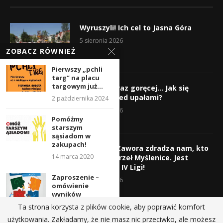
Wyruszyli! Ich cel to Jasna Góra
5 sierpnia 2026
ZOBACZ RÓWNIEŻ
Pierwszy „pchli
targ” na placu
targowym już...
Gorąco, coraz goręcej… Jak się
chronić przed upałami?
2 października 2024
4 sierpnia 2026
Pomóżmy
starszym
sąsiadom w
zakupach!
Krzysztof Zawora zdradza nam, kto
14 marca 2020
wzmocni Orzeł Myślenice. Jest
nazwisko z IV Ligi!
Zaproszenie –
3 sierpnia 2026
omówienie
wyników
diagnozy
Ta strona korzysta z plików cookie, aby poprawić komfort
współpracy
użytkowania. Zakładamy, że nie masz nic przeciwko, ale możesz
UMiG...