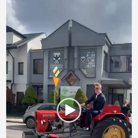
Odtwarzacz
video