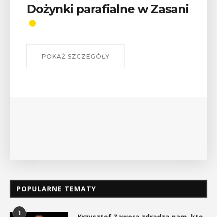
 w Zasani
Wykład „Jak zdobyć
odznaki na myślenick
szlakach?”
W środę 12 sierpnia o godz. 17 w Miejs
Bibliotece Publicznej w Myślenicach o
wykład Mateusza Murzyna, przewodnika
myślenickiego oddziału PTTK Lubomir. .
POKAŻ SZCZEGÓŁY
POPULARNE TEMATY
1
Krzysztof Zawora zdradza nam, kto