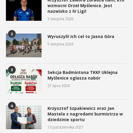
wzmocni Orzeł Myślenice. Jest
nazwisko z IV Ligi!
3 sierpnia 2026
2
Wyruszyli! Ich cel to Jasna Góra
5 sierpnia 2026
3
Sekcja Badmintona TKKF Uklejna
Myślenice ogłasza nabór
31 lipca 2026
4
Krzysztof Szpakiewicz oraz Jan
Mastela z nagrodami burmistrza w
dziedzinie sportu
13 października 2021