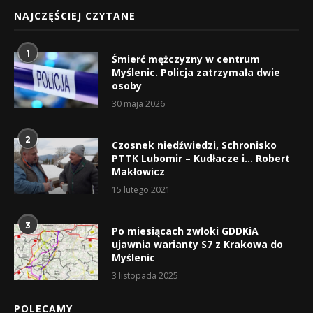
NAJCZĘŚCIEJ CZYTANE
1
Śmierć mężczyzny w centrum
Myślenic. Policja zatrzymała dwie
osoby
30 maja 2026
2
Czosnek niedźwiedzi, Schronisko
PTTK Lubomir – Kudłacze i… Robert
Makłowicz
15 lutego 2021
3
Po miesiącach zwłoki GDDKiA
ujawnia warianty S7 z Krakowa do
Myślenic
3 listopada 2025
POLECAMY