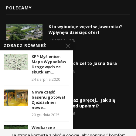
POLECAMY
Kto wybuduje węzeł w Jaworniku?
Wpłynęło dziesięć ofert
7 sierpnia 2026
ZOBACZ RÓWNIEŻ
KPP Myślenice.
Mapa Wypadków
Wyruszyli! Ich cel to Jasna Góra
Drogowych ze
5 sierpnia 2026
skutkiem...
24 sierpnia 2020
Nowa część
basenu gotowa!
Gorąco, coraz goręcej… Jak się
Zjeżdżalnie i
chronić przed upałami?
nowe...
4 sierpnia 2026
20 grudnia 2025
Wędkarze z
Myślenic na
Ta strona korzysta z plików cookie, aby poprawić komfort