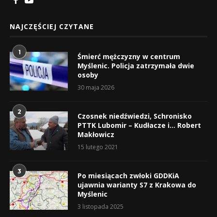
NAJCZĘŚCIEJ CZYTANE
1
Śmierć mężczyzny w centrum
Myślenic. Policja zatrzymała dwie
osoby
30 maja 2026
2
Czosnek niedźwiedzi, Schronisko
PTTK Lubomir – Kudłacze i… Robert
Makłowicz
15 lutego 2021
3
Po miesiącach zwłoki GDDKiA
ujawnia warianty S7 z Krakowa do
Myślenic
3 listopada 2025