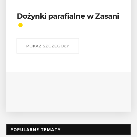
Wykład „Jak zdobyć
odznaki na myślenickich
szlakach?”
W środę 12 sierpnia o godz. 17 w Miejskiej
Bibliotece Publicznej w Myślenicach odbędzie się
wykład Mateusza Murzyna, przewodnika i prezesa
myślenickiego oddziału PTTK Lubomir. ...
POKAŻ SZCZEGÓŁY
POPULARNE TEMATY