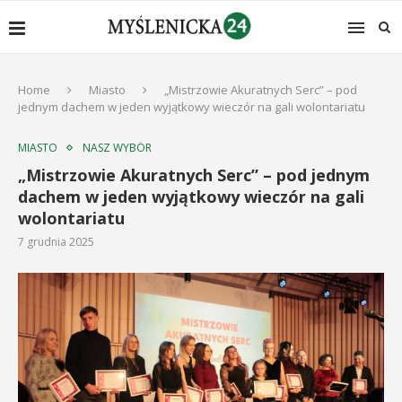
Home
Miasto
„Mistrzowie Akuratnych Serc” – pod
jednym dachem w jeden wyjątkowy wieczór na gali wolontariatu
MIASTO
NASZ WYBÓR
„Mistrzowie Akuratnych Serc” – pod jednym
dachem w jeden wyjątkowy wieczór na gali
wolontariatu
7 grudnia 2025