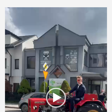
Odtwarzacz
video