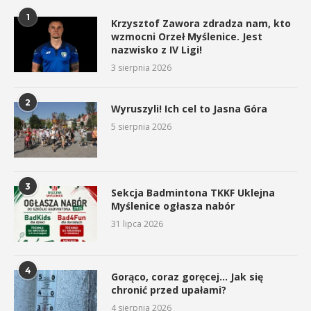
1
Krzysztof Zawora zdradza nam, kto
wzmocni Orzeł Myślenice. Jest
nazwisko z IV Ligi!
3 sierpnia 2026
2
Wyruszyli! Ich cel to Jasna Góra
5 sierpnia 2026
3
Sekcja Badmintona TKKF Uklejna
Myślenice ogłasza nabór
31 lipca 2026
4
Gorąco, coraz goręcej… Jak się
chronić przed upałami?
4 sierpnia 2026