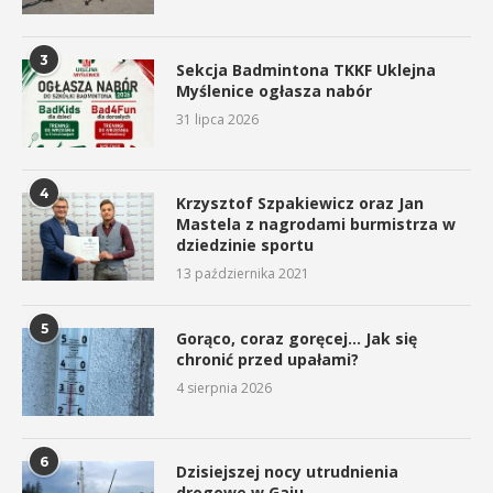
3
Sekcja Badmintona TKKF Uklejna
Myślenice ogłasza nabór
31 lipca 2026
4
Krzysztof Szpakiewicz oraz Jan
Mastela z nagrodami burmistrza w
dziedzinie sportu
13 października 2021
5
Gorąco, coraz goręcej… Jak się
chronić przed upałami?
4 sierpnia 2026
6
Dzisiejszej nocy utrudnienia
drogowe w Gaju