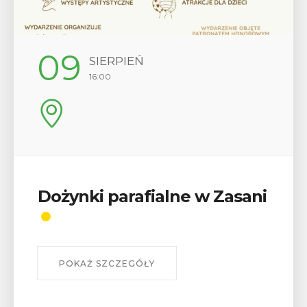
12
SIERPIEŃ
17:00
sani
Wykład „Jak zdobyć
odznaki na myślenickich
szlakach?”
W środę 12 sierpnia o godz. 17 w Miejskiej
Bibliotece Publicznej w Myślenicach odbędzie s
wykład Mateusza Murzyna, przewodnika i preze
myślenickiego oddziału PTTK Lubomir. ...