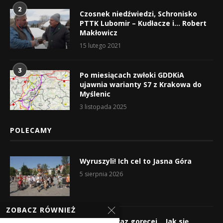
2
Czosnek niedźwiedzi, Schronisko
PTTK Lubomir – Kudłacze i… Robert
Makłowicz
15 lutego 2021
3
Po miesiącach zwłoki GDDKiA
ujawnia warianty S7 z Krakowa do
Myślenic
3 listopada 2025
POLECAMY
Wyruszyli! Ich cel to Jasna Góra
5 sierpnia 2026
ZOBACZ RÓWNIEŻ
Gorąco, coraz goręcej… Jak się