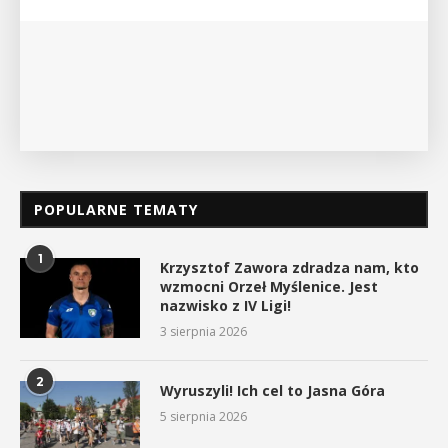
POKAŻ SZCZEGÓŁY
POPULARNE TEMATY
1
Krzysztof Zawora zdradza nam, kto
wzmocni Orzeł Myślenice. Jest
nazwisko z IV Ligi!
3 sierpnia 2026
2
Wyruszyli! Ich cel to Jasna Góra
5 sierpnia 2026