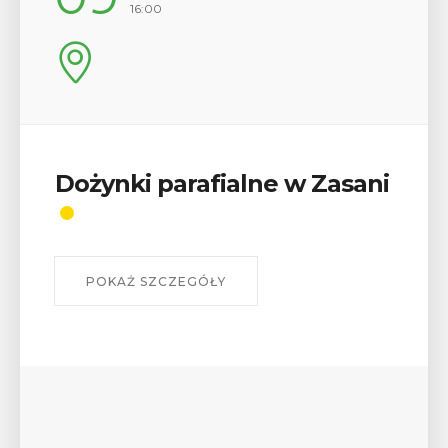
17:00
Wykład „Jak zdobyć
odznaki na myślenickich
szlakach?”
W środę 12 sierpnia o godz. 17 w Miejskiej
Bibliotece Publicznej w Myślenicach odbędzie się
wykład Mateusza Murzyna, przewodnika i prezesa
myślenickiego oddziału PTTK Lubomir. ...
POKAŻ SZCZEGÓŁY