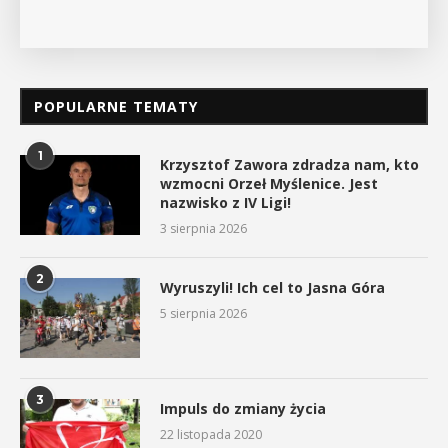
POPULARNE TEMATY
1
Krzysztof Zawora zdradza nam, kto
wzmocni Orzeł Myślenice. Jest
nazwisko z IV Ligi!
3 sierpnia 2026
2
Wyruszyli! Ich cel to Jasna Góra
5 sierpnia 2026
3
Impuls do zmiany życia
22 listopada 2020