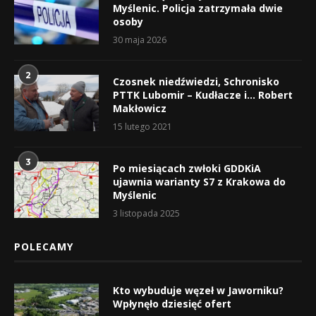
Myślenic. Policja zatrzymała dwie
osoby
30 maja 2026
2
Czosnek niedźwiedzi, Schronisko
PTTK Lubomir – Kudłacze i… Robert
Makłowicz
15 lutego 2021
3
Po miesiącach zwłoki GDDKiA
ujawnia warianty S7 z Krakowa do
Myślenic
3 listopada 2025
POLECAMY
Kto wybuduje węzeł w Jaworniku?
Wpłynęło dziesięć ofert