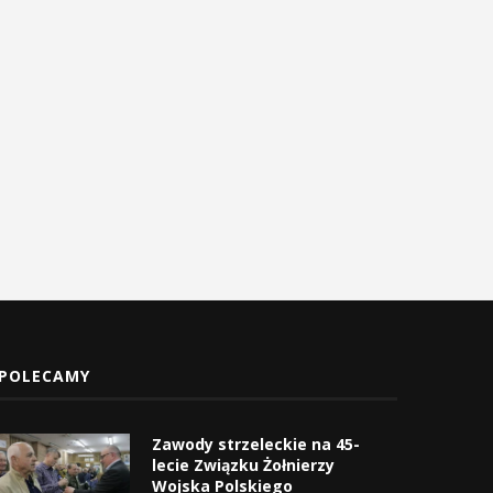
trażacy mają dziś swoje święto
Uroczyste obchody Świę
Konstytucji 3 Maja w
4 maja 2026
Myślenicach
3 maja 2026
POLECAMY
Zawody strzeleckie na 45-
lecie Związku Żołnierzy
Wojska Polskiego