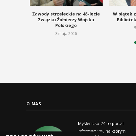
znalazło
Zawody strzeleckie na 45-lecie
W piątek z
ieli
Związku Żołnierzy Wojska
Bibliotek
Polskiego
26
8 maja 2026
O NAS
Myślenicka 24 to portal
informacyjny, na którym