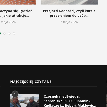
aczyna się Tydzień
Przejazd Godności, czyli kurs z
S
. Jakie atrakcje...
przesłaniem do osób...
5 maja 2026
5 maja 2026
NAJCZĘŚCIEJ CZYTANE
1
Czosnek niedźwiedzi,
Schronisko PTTK Lubomir –
Kudłacze i… Robert Makłowicz