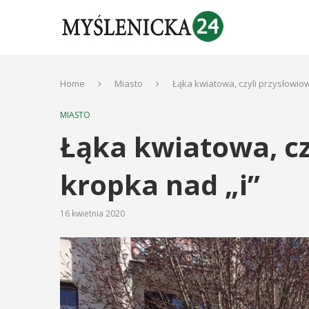
Home
Miasto
Łąka kwiatowa, czyli przysłowio
MIASTO
Łąka kwiatowa, cz
kropka nad „i”
16 kwietnia 2020