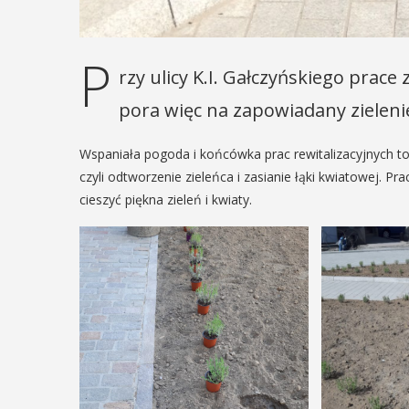
12
MAJ
16:00 - 17:30
P
rzy ulicy K.I. Gałczyńskiego prace
EŃ
:00
pora więc na zapowiadany zielenie
Spotkanie
Wspaniała pogoda i końcówka prac rewitalizacyjnych to 
Seniorów w
rniej
czyli odtworzenie zieleńca i zasianie łąki kwiatowej. Pr
Jaworniku
cieszyć piękna zieleń i kwiaty.
imira.
zczanie i
Podczas majowego spotka
będą mieli wyjątkową oka
ieślnicy
przygotować się na nadch
zaopatrując się w natural
 weekend wakacji, czyli 29-30
wykonane własnoręcznie.
w Myślenicach odbędzie się
będą proszeni o przyniesi
ja Turnieju Myślimira.
słoiczków ...
ie organizowane przez
iepodległości w Myślenicach