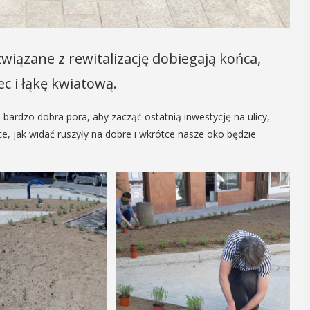
16
MAJ
09:00 -
 związane z rewitalizację dobiegają końca,
18:00
c i łąkę kwiatową.
Dzień otwarty
bardzo dobra pora, aby zacząć ostatnią inwestycję na ulicy,
ace, jak widać ruszyły na dobre i wkrótce nasze oko będzie
Biblioteki
Pedagogicznej
nia seniorzy
PROGRAM DNIA OTWARTEGO BIBLIOTEKI
zję
PEDAGOGICZNEJ W MYŚLENICACH
odzące lato,
9.00 – 11.00 zajęcia dla dzieci:
ne kosmetyki
Spotkanie z robotami - Ozobot i Photon
 Uuczestnicy
zapraszają dzieci do wspólnej zabawy.
enie
Magiczne ...