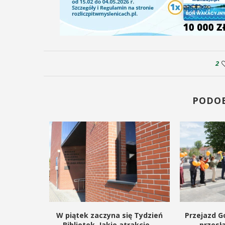
2
PODO
kie dla
W piątek zaczyna się Tydzień
Przejazd Go
gą budowę
Bibliotek. Jakie atrakcje...
przesł