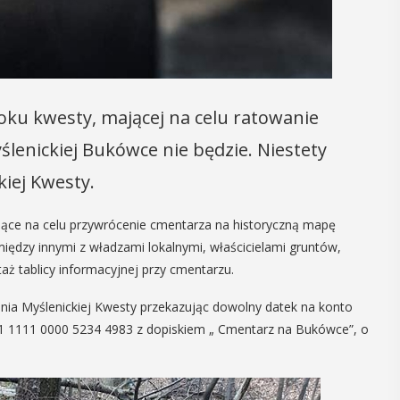
06
MAJ
17:00
 roku kwesty, mającej na celu ratowanie
nia
Promocja XXVII
enickiej Bukówce nie będzie. Niestety
sób z
tomu rocznika
iej Kwesty.
prawnością
„Małopolska.
lną
Regiony –
ające na celu przywrócenie cmentarza na historyczną mapę
między innymi z władzami lokalnymi, właścicielami gruntów,
regionalizmy –
i Osób z
ż tablicy informacyjnej przy cmentarzu.
małe ojczyny”
elektualną,
 w Myślenicach
ia Myślenickiej Kwesty przekazując dowolny datek na konto
W środę 6 maja o godz. 17 w Miejskiej
nie od Przejazdu
51 1111 0000 5234 4983 z dopiskiem „ Cmentarz na Bukówce”, o
Bibliotece Publicznej w Myślenicach
om tego
odbędzie się promocja XXVII tomu
ckie koło ...
rocznika "Małopolska. Regiony -