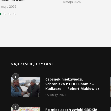
4 maja 2026
5 maja 2026
NAJCZĘŚCIEJ CZYTANE
1
Czosnek niedźwiedzi,
Schronisko PTTK Lubomir –
Kudłacze i… Robert Makłowicz
15 lutego 2021
2
Po miesiącach zwłoki GDDKiA