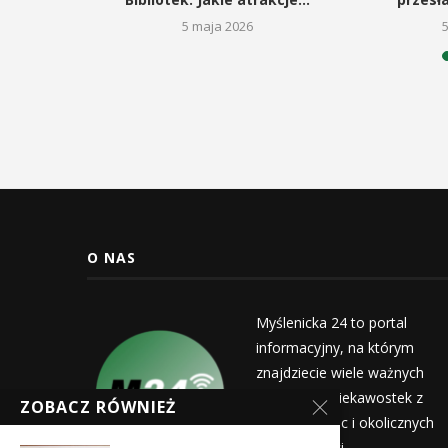
5 maja 2026
26
O NAS
Myślenicka 24 to portal
informacyjny, na którym
znajdziecie wiele ważnych
informacji i ciekawostek z
ZOBACZ RÓWNIEŻ
życia Myślenic i okolicznych
miejscowości.