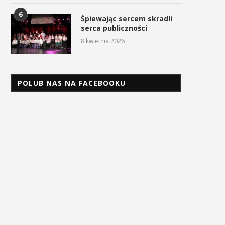
6
Śpiewając sercem skradli
serca publiczności
8 kwietnia 2026
POLUB NAS NA FACEBOOKU
Uroczyste obchody Święta
Procesja z Cudownym Obr
Konstytucji 3 Maja w
Matki Bożej Pani Myślenickie