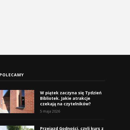
Myślenicach
2 maja 2026
3 maja 2026
POLECAMY
W piątek zaczyna się Tydzień
Bibliotek. Jakie atrakcje
czekają na czytelników?
5 maja 2026
Przejazd Godności, czyli kurs z