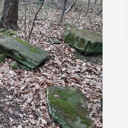
regionalizmy - małe ...
ŁY
POKAŻ SZCZEGÓŁY