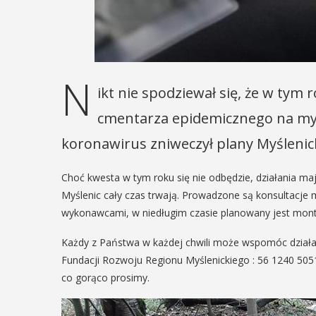
9
05
MAJ
12:00
IEŃ
18:00
N
ikt nie spodziewał się, że w tym
Obchody D
cmentarza epidemicznego na myśl
Godności O
urniej
koronawirus zniweczył plany Myślenick
Niepełnos
limira.
Intelektua
Choć kwesta w tym roku się nie odbędzie, działania m
szczanie i
Myślenic cały czas trwają. Prowadzone są konsultacje 
mieślnicy
Obchody Dnia Godnośc
wykonawcami, w niedługim czasie planowany jest monta
Niepełnosprawnością Int
ni weekend wakacji, czyli 29-30
który przypada 5 maja,
Każdy z Państwa w każdej chwili może wspomóc działan
a w Myślenicach odbędzie się
rozpoczną się tradycyj
Fundacji Rozwoju Regionu Myślenickiego : 56 1240 50
ycja Turnieju Myślimira.
Godności. Organizator
co gorąco prosimy.
enie organizowane przez
wydarzenia, czyli myśleni
 Niepodległości w Myślenicach