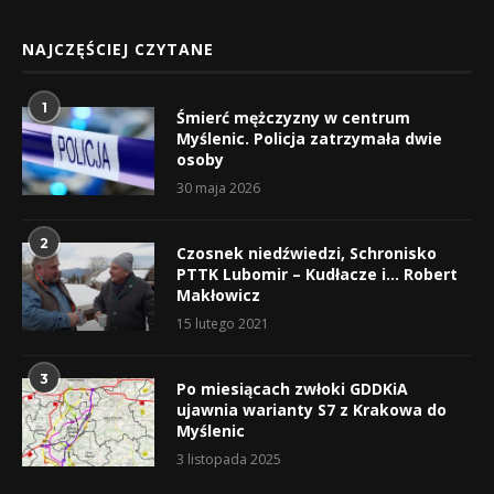
NAJCZĘŚCIEJ CZYTANE
1
Śmierć mężczyzny w centrum
Myślenic. Policja zatrzymała dwie
osoby
30 maja 2026
2
Czosnek niedźwiedzi, Schronisko
PTTK Lubomir – Kudłacze i… Robert
Makłowicz
15 lutego 2021
3
Po miesiącach zwłoki GDDKiA
ujawnia warianty S7 z Krakowa do
Myślenic
3 listopada 2025