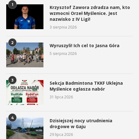
1
Krzysztof Zawora zdradza nam, kto
wzmocni Orzeł Myślenice. Jest
nazwisko z IV Ligi!
3 sierpnia 2026
2
Wyruszyli! Ich cel to Jasna Góra
5 sierpnia 2026
3
Sekcja Badmintona TKKF Uklejna
Myślenice ogłasza nabór
31 lipca 2026
4
Dzisiejszej nocy utrudnienia
drogowe w Gaju
29 lipca 2026