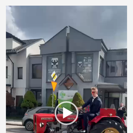
Odtwarzacz
video