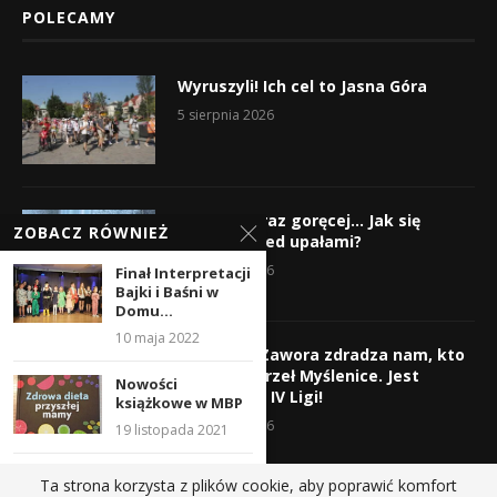
POLECAMY
Wyruszyli! Ich cel to Jasna Góra
5 sierpnia 2026
Gorąco, coraz goręcej… Jak się
ZOBACZ RÓWNIEŻ
chronić przed upałami?
4 sierpnia 2026
Finał Interpretacji
Bajki i Baśni w
Domu...
10 maja 2022
Krzysztof Zawora zdradza nam, kto
wzmocni Orzeł Myślenice. Jest
Nowości
nazwisko z IV Ligi!
książkowe w MBP
3 sierpnia 2026
19 listopada 2021
Koncert
Ta strona korzysta z plików cookie, aby poprawić komfort
Wojciecha