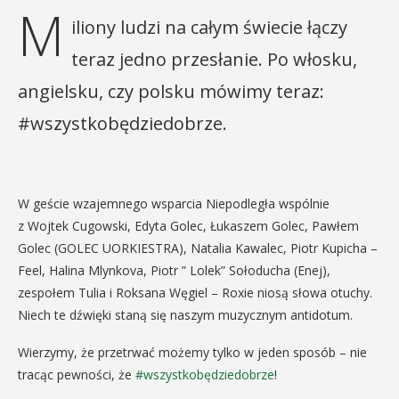
M
iliony ludzi na całym świecie łączy
teraz jedno przesłanie. Po włosku,
angielsku, czy polsku mówimy teraz:
#wszystkobędziedobrze.
W geście wzajemnego wsparcia Niepodległa wspólnie
z Wojtek Cugowski, Edyta Golec, Łukaszem Golec, Pawłem
Golec (GOLEC UORKIESTRA), Natalia Kawalec, Piotr Kupicha –
Feel, Halina Mlynkova, Piotr ” Lolek” Sołoducha (Enej),
zespołem Tulia i Roksana Węgiel – Roxie niosą słowa otuchy.
Niech te dźwięki staną się naszym muzycznym antidotum.
Wierzymy, że przetrwać możemy tylko w jeden sposób – nie
tracąc pewności, że
#
wszystkobędziedobrze
!