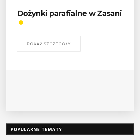
 Zasani
Wykład „Jak zdobyć
odznaki na myślenickich
szlakach?”
W środę 12 sierpnia o godz. 17 w Miejskiej
Bibliotece Publicznej w Myślenicach odbędz
wykład Mateusza Murzyna, przewodnika i p
myślenickiego oddziału PTTK Lubomir. ...
POKAŻ SZCZEGÓŁY
POPULARNE TEMATY