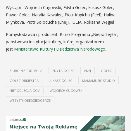
Wystąpili: Wojciech Cugowski, Edyta Golec, Łukasz Golec,
Paweł Golec, Natalia Kawalec, Piotr Kupicha (Feel), Halina
Mlynkova, Piotr Sołoducha (Enej),TULIA, Roksana Węgiel
Pomysłodawca i producent: Biuro Programu „Niepodległa”,
państwowa instytucja kultury, której organizatorem
jest
Ministerstwo Kultury i Dziedzictwa Narodowego
.
BIURO NIEPODLEGLA
EDYTA GOLEC
ENEJ
GOLEC
GOLEC ORKIESTRA
LUKASZ GOLEC
MAMAMUSIC STUDIO
NIEPODLEGLA GOV
WOJCIECH CUGOWSKI
WSZYSTKOBEDZIEDOBRZE