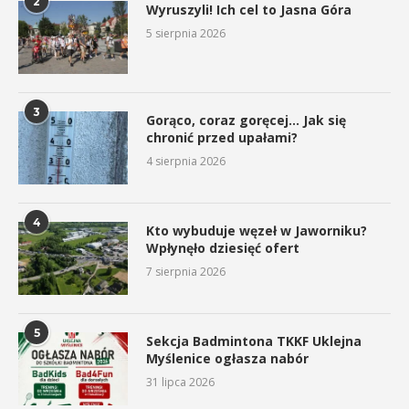
2
Wyruszyli! Ich cel to Jasna Góra
5 sierpnia 2026
3
Gorąco, coraz goręcej… Jak się
chronić przed upałami?
4 sierpnia 2026
4
Kto wybuduje węzeł w Jaworniku?
Wpłynęło dziesięć ofert
7 sierpnia 2026
5
Sekcja Badmintona TKKF Uklejna
Myślenice ogłasza nabór
31 lipca 2026