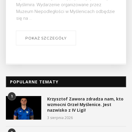
Bibliotece Publicznej w Myślenicach odbędzie się
wykład Mateusza Murzyna, przewodnika i prezesa
myślenickiego oddziału PTTK Lubomir. ...
POKAŻ SZCZEGÓŁY
POPULARNE TEMATY
1
Krzysztof Zawora zdradza nam, kto
wzmocni Orzeł Myślenice. Jest
nazwisko z IV Ligi!
3 sierpnia 2026