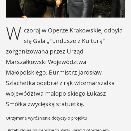
W
czoraj w Operze Krakowskiej odbyła
się Gala „Fundusze z Kulturą”
zorganizowana przez Urząd
Marszałkowski Województwa
Małopolskiego. Burmistrz Jarosław
Szlachetka odebrał z rąk wicemarszałka
województwa małopolskiego Łukasz
Smółka zwycięską statuetkę.
Otrzymane wyróżnienie dotyczyło projektu
„Przebudowa myślenickiego Rynku wraz z otoczeniem