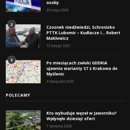
osoby
30 maja 2026
2
Czosnek niedźwiedzi, Schronisko
PTTK Lubomir – Kudłacze i… Robert
Makłowicz
15 lutego 2021
3
Po miesiącach zwłoki GDDKiA
ujawnia warianty S7 z Krakowa do
Myślenic
3 listopada 2025
POLECAMY
Kto wybuduje węzeł w Jaworniku?
Wpłynęło dziesięć ofert
7 sierpnia 2026