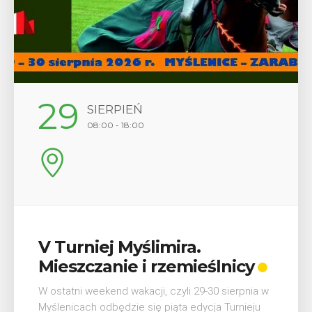
12
SIERPIEŃ
17:00
Wykład „Jak zdobyć
odznaki na myślenickich
szlakach?”
W środę 12 sierpnia o godz. 17 w Miejskiej