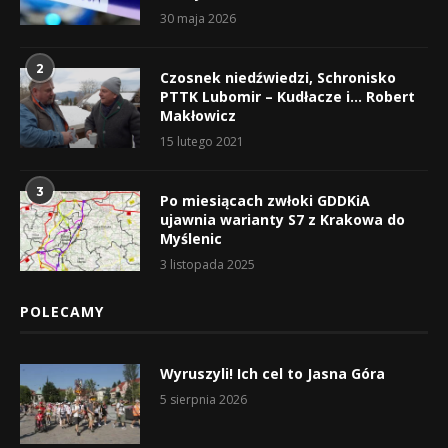
30 maja 2026
2
Czosnek niedźwiedzi, Schronisko
PTTK Lubomir – Kudłacze i… Robert
Makłowicz
15 lutego 2021
3
Po miesiącach zwłoki GDDKiA
ujawnia warianty S7 z Krakowa do
Myślenic
3 listopada 2025
POLECAMY
Wyruszyli! Ich cel to Jasna Góra
5 sierpnia 2026