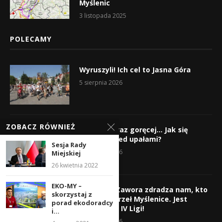
Myślenic
3 listopada 2025
POLECAMY
Wyruszyli! Ich cel to Jasna Góra
5 sierpnia 2026
ZOBACZ RÓWNIEŻ
Gorąco, coraz goręcej… Jak się
chronić przed upałami?
Sesja Rady
4 sierpnia 2026
Miejskiej
26 kwietnia 2022
EKO-MY –
Krzysztof Zawora zdradza nam, kto
skorzystaj z
wzmocni Orzeł Myślenice. Jest
porad ekodoradcy
nazwisko z IV Ligi!
i...
3 sierpnia 2026