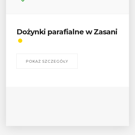
Wykład „Jak zdobyć
odznaki na myślenickich
szlakach?”
W środę 12 sierpnia o godz. 17 w Miejskiej
Bibliotece Publicznej w Myślenicach odbędzie się
wykład Mateusza Murzyna, przewodnika i prezesa
myślenickiego oddziału PTTK Lubomir. ...
POKAŻ SZCZEGÓŁY