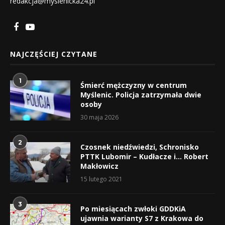
redakcja@myslenicka24.pl
NAJCZĘŚCIEJ CZYTANE
1
Śmierć mężczyzny w centrum
Myślenic. Policja zatrzymała dwie
osoby
30 maja 2026
2
Czosnek niedźwiedzi, Schronisko
PTTK Lubomir – Kudłacze i… Robert
Makłowicz
15 lutego 2021
3
Po miesiącach zwłoki GDDKiA
ujawnia warianty S7 z Krakowa do