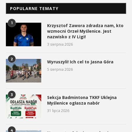
POPULARNE TEMATY
1
Krzysztof Zawora zdradza nam, kto
wzmocni Orzeł Myślenice. Jest
nazwisko z IV Ligi!
3 sierpnia 2026
2
Wyruszyli! Ich cel to Jasna Góra
5 sierpnia 2026
3
Sekcja Badmintona TKKF Uklejna
Myślenice ogłasza nabór
31 lipca 2026
4