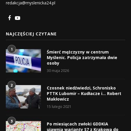
redakcja@myslenicka24.pl
NAJCZĘŚCIEJ CZYTANE
1
Śmierć mężczyzny w centrum
Myślenic. Policja zatrzymała dwie
osoby
30 maja 2026
2
Czosnek niedźwiedzi, Schronisko
PTTK Lubomir – Kudłacze i… Robert
Makłowicz
15 lutego 2021
3
Po miesiącach zwłoki GDDKiA
ujawnia warianty S7 z Krakowa do