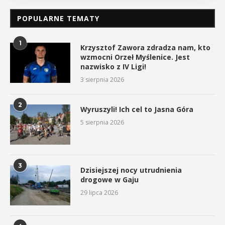
POPULARNE TEMATY
1
Krzysztof Zawora zdradza nam, kto
wzmocni Orzeł Myślenice. Jest
nazwisko z IV Ligi!
3 sierpnia 2026
2
Wyruszyli! Ich cel to Jasna Góra
5 sierpnia 2026
3
Dzisiejszej nocy utrudnienia
drogowe w Gaju
29 lipca 2026