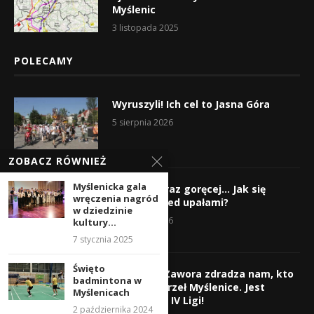
Myślenic
3 listopada 2025
POLECAMY
Wyruszyli! Ich cel to Jasna Góra
5 sierpnia 2026
ZOBACZ RÓWNIEŻ
Myślenicka gala
Gorąco, coraz goręcej… Jak się
wręczenia nagród
chronić przed upałami?
w dziedzinie
4 sierpnia 2026
kultury...
7 stycznia 2025
Święto
Krzysztof Zawora zdradza nam, kto
badmintona w
wzmocni Orzeł Myślenice. Jest
Myślenicach
nazwisko z IV Ligi!
2 października 2024