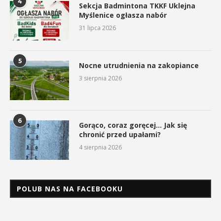
4
Sekcja Badmintona TKKF Uklejna
Myślenice ogłasza nabór
31 lipca 2026
5
Nocne utrudnienia na zakopiance
3 sierpnia 2026
6
Gorąco, coraz goręcej… Jak się
chronić przed upałami?
4 sierpnia 2026
POLUB NAS NA FACEBOOKU