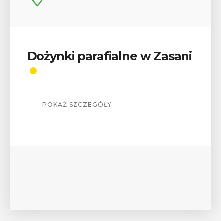
Wykład „Jak zdobyć
odznaki na myślenickich
szlakach?”
W środę 12 sierpnia o godz. 17 w Miejskiej
Bibliotece Publicznej w Myślenicach odbędzie się
wykład Mateusza Murzyna, przewodnika i prezesa
myślenickiego oddziału PTTK Lubomir. ...
POKAŻ SZCZEGÓŁY