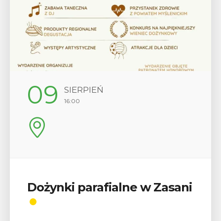
12
SIERPIEŃ
17:00
Wykład „Jak zdobyć
odznaki na myślenickich
szlakach?”