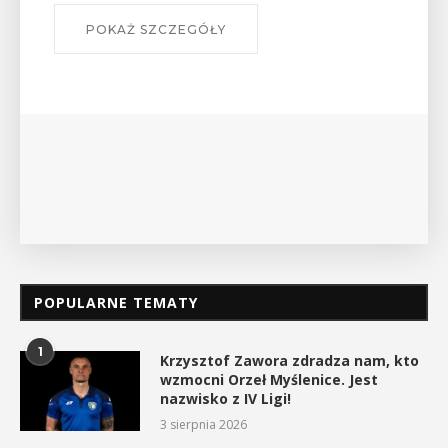
W środę 12 sierpnia o godz. 17 w Miejskiej
Bibliotece Publicznej w Myślenicach odbędzie się
wykład Mateusza Murzyna, przewodnika i prezesa
myślenickiego oddziału PTTK Lubomir. ...
POKAŻ SZCZEGÓŁY
POPULARNE TEMATY
1
Krzysztof Zawora zdradza nam, kto
wzmocni Orzeł Myślenice. Jest
nazwisko z IV Ligi!
3 sierpnia 2026