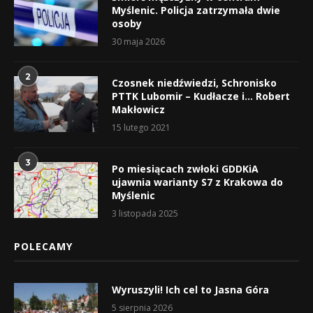
Myślenic. Policja zatrzymała dwie
osoby
30 maja 2026
2
Czosnek niedźwiedzi, Schronisko
PTTK Lubomir – Kudłacze i… Robert
Makłowicz
15 lutego 2021
3
Po miesiącach zwłoki GDDKiA
ujawnia warianty S7 z Krakowa do
Myślenic
3 listopada 2025
POLECAMY
Wyruszyli! Ich cel to Jasna Góra
5 sierpnia 2026