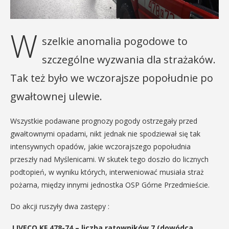
W
szelkie anomalia pogodowe to
szczególne wyzwania dla strażaków.
Tak też było we wczorajsze popołudnie po
gwałtownej ulewie.
Wszystkie podawane prognozy pogody ostrzegały przed
gwałtownymi opadami, nikt jednak nie spodziewał się tak
intensywnych opadów, jakie wczorajszego popołudnia
przeszły nad Myślenicami. W skutek tego doszło do licznych
podtopień, w wyniku których, interweniować musiała straż
pożarna, między innymi jednostka OSP Górne Przedmieście.
Do akcji ruszyły dwa zastępy :
I IVECO KF 478-74 – liczba ratowników 7 (dowódca