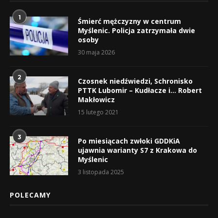
1
Śmierć mężczyzny w centrum
Myślenic. Policja zatrzymała dwie
osoby
30 maja 2026
2
Czosnek niedźwiedzi, Schronisko
PTTK Lubomir – Kudłacze i… Robert
Makłowicz
15 lutego 2021
3
Po miesiącach zwłoki GDDKiA
ujawnia warianty S7 z Krakowa do
Myślenic
3 listopada 2025
POLECAMY