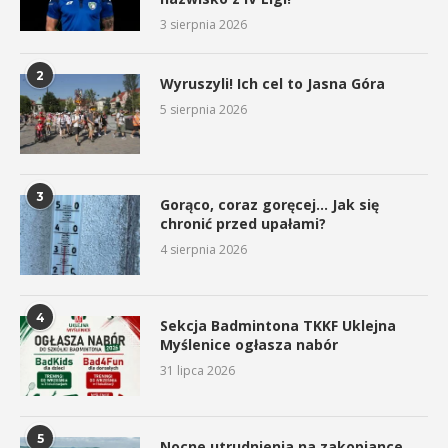
3 sierpnia 2026
2
Wyruszyli! Ich cel to Jasna Góra
5 sierpnia 2026
3
Gorąco, coraz goręcej… Jak się
chronić przed upałami?
4 sierpnia 2026
4
Sekcja Badmintona TKKF Uklejna
Myślenice ogłasza nabór
31 lipca 2026
5
Nocne utrudnienia na zakopiance