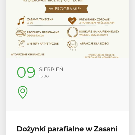
12
SIERPIEŃ
17:00
Wykład „Jak zdobyć