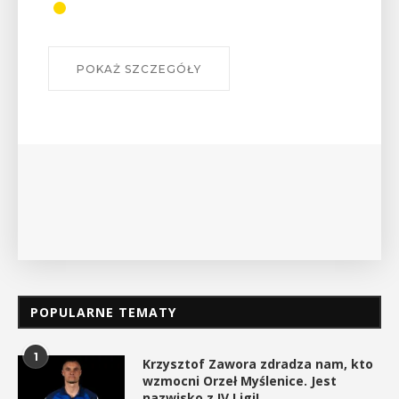
odznaki na myślenickich
szlakach?”
W środę 12 sierpnia o godz. 17 w Miejskiej
Bibliotece Publicznej w Myślenicach odbędzie się
wykład Mateusza Murzyna, przewodnika i prezesa
myślenickiego oddziału PTTK Lubomir. ...
POKAŻ SZCZEGÓŁY
POPULARNE TEMATY
1
Krzysztof Zawora zdradza nam, kto
wzmocni Orzeł Myślenice. Jest
nazwisko z IV Ligi!