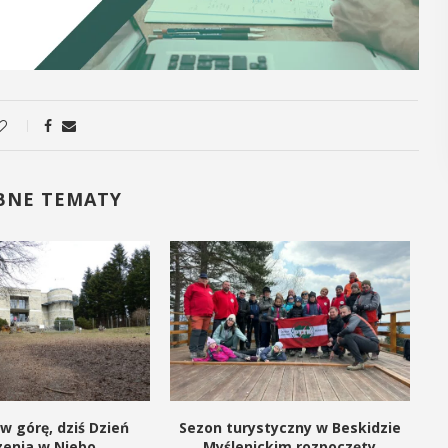
POKAŻ SZCZEGÓŁY
BNE TEMATY
w górę, dziś Dzień
Sezon turystyczny w Beskidzie
zenia w Niebo
Myślenickim rozpoczęty