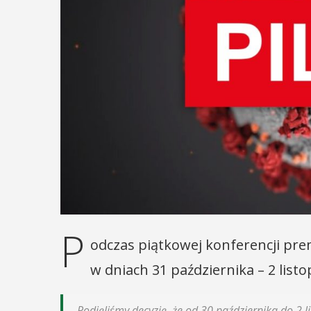
P
odczas piątkowej konferencji pr
w dniach 31 października – 2 lis
Podjęliśmy decyzję, że od 30 października do 2 