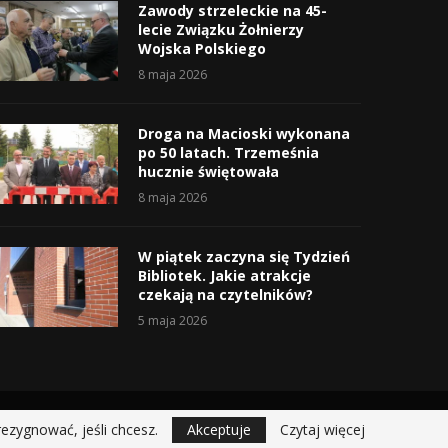
Zawody strzeleckie na 45-
lecie Związku Żołnierzy
Wojska Polskiego
8 maja 2026
Droga na Macioski wykonana
po 50 latach. Trzemeśnia
hucznie świętowała
8 maja 2026
W piątek zaczyna się Tydzień
Bibliotek. Jakie atrakcje
czekają na czytelników?
5 maja 2026
rezygnować, jeśli chcesz.
Akceptuje
Czytaj więcej