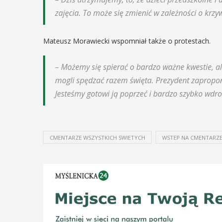
zajęcia. To może się zmienić w zależności o krzy
29
IPIEC
8:00 -
SIERPIEŃ
Mateusz Morawiecki wspomniał także o protestach.
8:00
08:00 - 18:00
– Możemy się spierać o bardzo ważne kwestie, al
mogli spędzać razem święta. Prezydent zapropon
V Turniej
Jesteśmy gotowi ją poprzeć i bardzo szybko wdro
dzynarodowe
Myślimira.
polskie
Mieszczanie
kania z
CMENTARZE WSZYSTKICH SWIETYCH
WSTEP NA CMENTARZ
rzemieślnic
lorem
W ostatni weekend wakacji
ne Międzynarodowe
sierpnia w Myślenicach o
ie Spotkania z Folklorem
piąta edycja Turnieju Myśli
ę w dniach 13–20 lipca.
Wydarzenie organizowane
orem festiwalu jest Gmina
Muzeum Niepodległości w
, wspierana przez Myślenicki