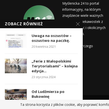
Myślenicka 24 to portal
informacyjny, na którym
znajdziecie wiele ważnych
informacji i ciekawostek z
ZOBACZ RÓWNIEŻ
życia Myślenic i okolicznych
miejscowości.
Uwaga na oszustów –
Wydawca:
oszustwo na paczkę.
Myślenicka Agencja Rozwoju Gospodarczego
20 kwietnia 2021
Kontakt:
„Ferie z Małopolskimi
redakcja@myslenicka24.pl
Terytorialsami” – kolejna
edycja...
23 stycznia 2024
Od Ludźmierza po
Bukowinę
6 listopada 2025
Ta strona korzysta z plików cookie, aby poprawić komfo