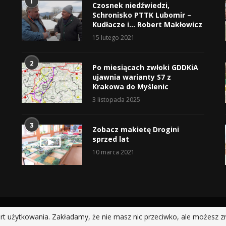
1
Czosnek niedźwiedzi,
Schronisko PTTK Lubomir –
Kudłacze i… Robert Makłowicz
15 lutego 2021
2
Po miesiącach zwłoki GDDKiA
ujawnia warianty S7 z
Krakowa do Myślenic
3 listopada 2025
3
Zobacz makietę Drogini
sprzed lat
10 marca 2021
@2019 - All Right Reserved.
rt użytkowania. Zakładamy, że nie masz nic przeciwko, ale możesz z