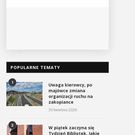
PO
POPULARNE TEMATY
1
Uwaga kierowcy, po
majówce zmiana
organizacji ruchu na
zakopiance
30 kwietnia 2026
2
W piątek zaczyna się
Czas zacząć sezon górskich
W Tokarni uczczono Dzi
Tydzień Bibliotek. Jakie
wędrówek
Pamięci Polaków Ratując