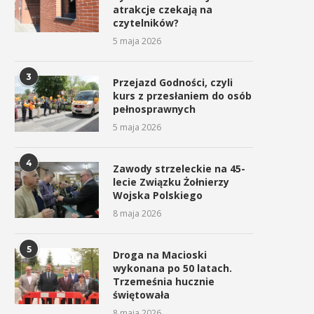
atrakcje czekają na
Żydów...
10 kwietnia 2026
czytelników?
25 marca 2026
5 maja 2026
3
Przejazd Godności, czyli
kurs z przesłaniem do osób
pełnosprawnych
5 maja 2026
4
Zawody strzeleckie na 45-
lecie Związku Żołnierzy
Wojska Polskiego
8 maja 2026
5
Droga na Macioski
wykonana po 50 latach.
Trzemeśnia hucznie
świętowała
8 maja 2026