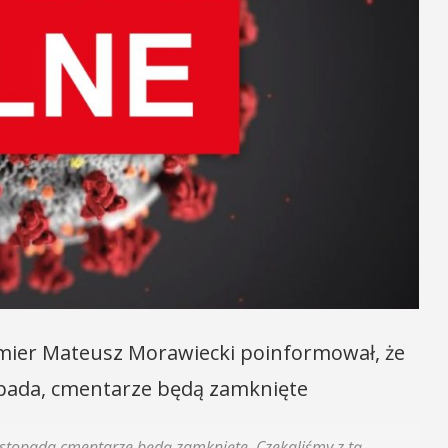
emier Mateusz Morawiecki poinformował, że
topada, cmentarze będą zamknięte
listopada cmentarze będą zamknięte. Czekaliśmy z tą