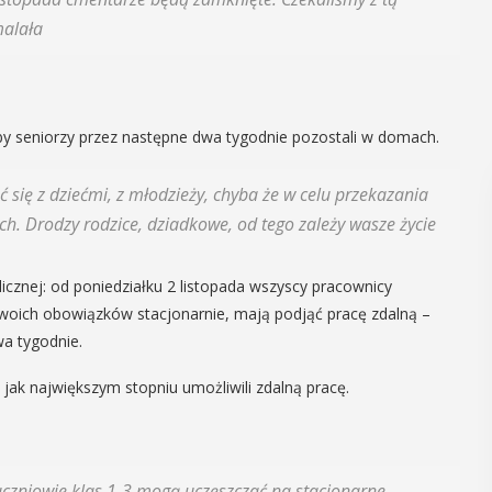
malała
by seniorzy przez następne dwa tygodnie pozostali w domach.
się z dziećmi, z młodzieży, chyba że w celu przekazania
h. Drodzy rodzice, dziadkowe, od tego zależy wasze życie
icznej: od poniedziałku 2 listopada wszyscy pracownicy
swoich obowiązków stacjonarnie, mają podjąć pracę zdalną –
a tygodnie.
 jak największym stopniu umożliwili zdalną pracę.
3
 uczniowie klas 1-3 mogą uczęszczać na stacjonarne