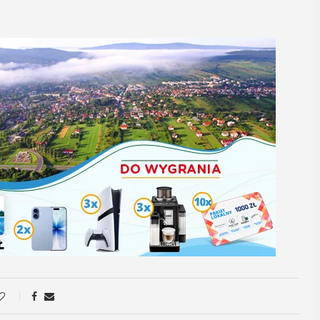
05
06
MAJ
M
12:00
17:
Obchody Dnia
Promoc
Godności Osób z
tomu 
Niepełnosprawnością
„Małop
Intelektualną
Region
region
Obchody Dnia Godności Osób z
małe o
Niepełnosprawnością Intelektualną,
który przypada 5 maja, w Myślenicach
W środę 6 maj
rozpoczną się tradycyjnie od Przejazdu
Bibliotece Pu
Godności. Organizatorom tego
odbędzie się 
wydarzenia, czyli myślenickie koło ...
rocznika "Mało