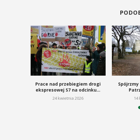
odbędzie się na ...
ąd ...
PODO
POKAŻ SZCZEGÓŁY
rojan,
Prace nad przebiegiem drogi
Spójrzmy 
acz kultury
ekspresowej S7 na odcinku...
Patr
26
24 kwietnia 2026
14 