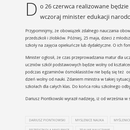
D
o 26 czerwca realizowane będzie 
wczoraj minister edukacji narod
Przypomnijmy, że obowiązek zdalnego nauczania obowi
przedszkoli i żłobków. Później, 25 maja, dzieci z młod
szkoły na zajęcia opiekuńcze lub dydaktyczne. O ich 
Minister ogłosił, że czas przeprowadzania matur dla u
uczniów szkół podstawowych będzie wolny od kształcen
podczas egzaminów ósmoklasistów nie będą się też odb
dzień wolny od nauki. Zdaniem ministra w takiej sytuacj
szkołach dla całych klas. Do końca roku szkolnego odb
Dariusz Piontkowski wyraził nadzieję, iż od września 
DARIUSZ PIONTKOWSKI
MYSLENICE NAUKA
MYŚLENIC
PRZEDSZKOLA MYSLENICE
ZDALNE NAUCZANIE