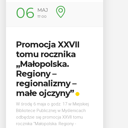
14
AJ
00
CZERWIEC
Cały dzień
ja XXVII
rocznika
„Oddaj krew-
olska.
Uratuj życie”
y –
W niedzielę 14 czerwca na pl
alizmy –
trawiastej na myślenickim Zar
odbędzie się druga edycja wy
jczyny”
"Oddaj krew-Uratuj życie" łąc
krwiodawstwa ze zlotem sa
a o godz. 17 w Miejskiej
pożarniczych. Organizatorami .
blicznej w Myślenicach
promocja XXVII tomu
polska. Regiony -
POKAŻ SZCZEGÓŁY