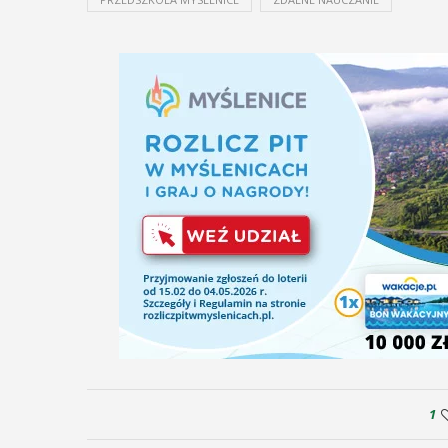
29
SIERPIEŃ
08:00 - 18:00
V Turniej
we
Myślimira.
Mieszczanie i
rzemieślnicy
W ostatni weekend wakacji, czyli 29-30
sierpnia w Myślenicach odbędzie się
em
piąta edycja Turnieju Myślimira.
.
Wydarzenie organizowane przez
1
ina
Muzeum Niepodległości w Myślenicach
enicki