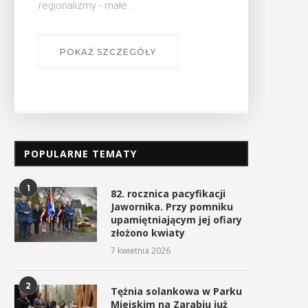
małe ...
SZCZEGÓŁY
POPULARNE TEMATY
Czas zacząć sezon górskich
W Tokarni uczczono Dzi
1
82. rocznica pacyfikacji
wędrówek
Pamięci Polaków Ratując
Jawornika. Przy pomniku
Żydów...
10 kwietnia 2026
upamiętniającym jej ofiary
25 marca 2026
złożono kwiaty
7 kwietnia 2026
2
Tężnia solankowa w Parku
Miejskim na Zarabiu już