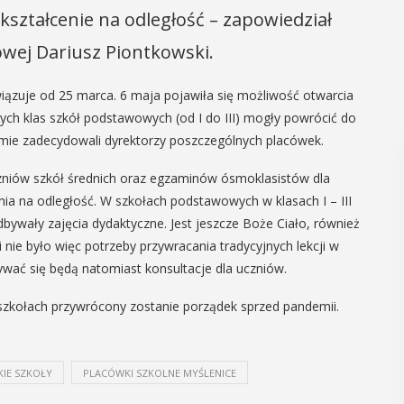
kształcenie na odległość – zapowiedział
owej Dariusz Piontkowski.
ązuje od 25 marca. 6 maja pojawiła się możliwość otwarcia
szych klas szkół podstawowych (od I do III) mogły powrócić do
formie zadecydowali dyrektorzy poszczególnych placówek.
czniów szkół średnich oraz egzaminów ósmoklasistów dla
ia na odległość. W szkołach podstawowych w klasach I – III
ywały zajęcia dydaktyczne. Jest jeszcze Boże Ciało, również
i nie było więc potrzeby przywracania tradycyjnych lekcji w
ywać się będą natomiast konsultacje dla uczniów.
w szkołach przywrócony zostanie porządek sprzed pandemii.
KIE SZKOŁY
PLACÓWKI SZKOLNE MYŚLENICE