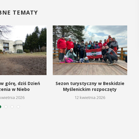
regionalizmy - 
POKAŻ SZCZEGÓŁY
BNE TEMATY
POKAŻ 
w górę, dziś Dzień
Sezon turystyczny w Beskidzie
zenia w Niebo
Myślenickim rozpoczęty
kwietnia 2026
12 kwietnia 2026