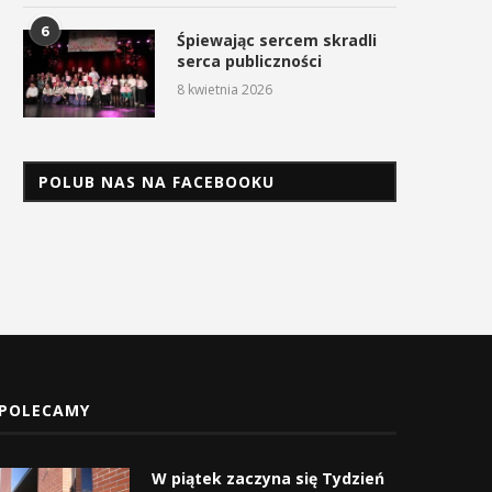
6
Śpiewając sercem skradli
serca publiczności
8 kwietnia 2026
POLUB NAS NA FACEBOOKU
POLECAMY
W piątek zaczyna się Tydzień