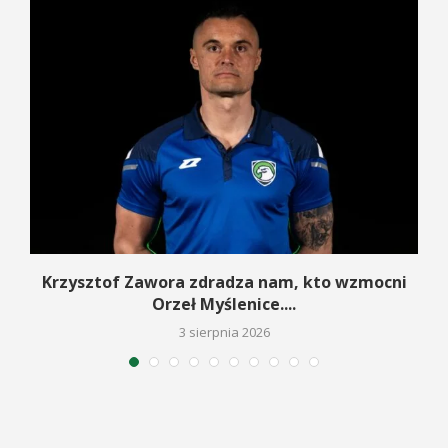
w
Krzysztof Zawora zdradza nam, kto wzmocni
Orzeł Myślenice....
3 sierpnia 2026