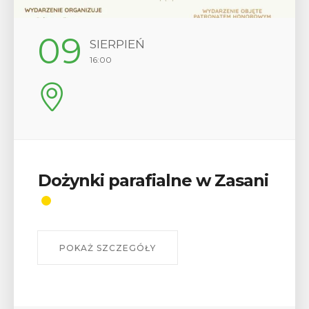
12
SIERPIEŃ
17:00
Wykład „Jak zdobyć
odznaki na myślenickich
szlakach?”
W środę 12 sierpnia o godz. 17 w Miejskiej
Bibliotece Publicznej w Myślenicach odbędzie się
wykład Mateusza Murzyna, przewodnika i prezesa
myślenickiego oddziału PTTK Lubomir. ...