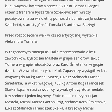
klubu wiązanki kwiatów a prezes KS Dalin Tomasz Bargieł
razem z trenerem Ryszardem Szpakiewiczem wręczyli
podziękowania za wieloletnią pomoc dla burmistrza Jarosława
Szlachetki, starosty Józefa Tomala i Stanisława Bisztygi.
Przed rozpoczęciem walk w części artystycznej wystąpiła
Aleksandra Tomera.
W tegorocznym turnieju KS Dalin reprezentowało ośmiu
zawodników. Byli to: Jan Mastela w grupie seniorów, Jakub
Tomera w grupie młodzików oraz Karol Śmietanka w grupie
dzieci. W zawodach z cyklu I Krok Zapaśniczy wystąpili: w kat.
wagowej do 60 kg Michał Morze, Łukasz Stalmach i Michał
Śmietanka, a w kat. wagowej +60 kg Antoni Róg i Franciszek
Skałka. Łącznie nasi zawodnicy wywalczyli trzy złote medale,
trzy srebrne i jeden brązowy. Złote medale otrzymali: Jan
Mastela, Michał Morze i Antoni Róg, srebrne: Karol Śmietanka,
Łukasz Stalmach i Franciszek Skałka, a brązowy Michał