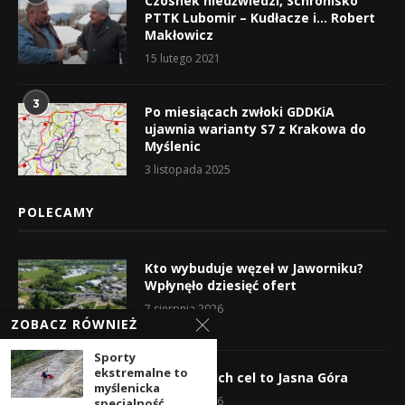
Czosnek niedźwiedzi, Schronisko
PTTK Lubomir – Kudłacze i… Robert
Makłowicz
15 lutego 2021
3
Po miesiącach zwłoki GDDKiA
ujawnia warianty S7 z Krakowa do
Myślenic
3 listopada 2025
POLECAMY
Kto wybuduje węzeł w Jaworniku?
Wpłynęło dziesięć ofert
7 sierpnia 2026
ZOBACZ RÓWNIEŻ
Sporty
ekstremalne to
Wyruszyli! Ich cel to Jasna Góra
myślenicka
5 sierpnia 2026
specjalność