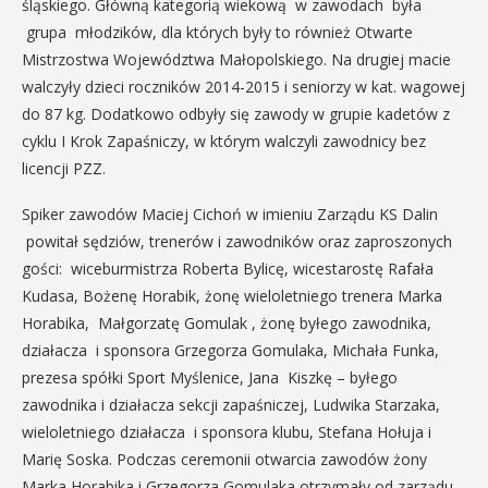
śląskiego. Główną kategorią wiekową w zawodach była
grupa młodzików, dla których były to również Otwarte
Mistrzostwa Województwa Małopolskiego. Na drugiej macie
walczyły dzieci roczników 2014-2015 i seniorzy w kat. wagowej
do 87 kg. Dodatkowo odbyły się zawody w grupie kadetów z
cyklu I Krok Zapaśniczy, w którym walczyli zawodnicy bez
licencji PZZ.
Spiker zawodów Maciej Cichoń w imieniu Zarządu KS Dalin
powitał sędziów, trenerów i zawodników oraz zaproszonych
gości: wiceburmistrza Roberta Bylicę, wicestarostę Rafała
Kudasa, Bożenę Horabik, żonę wieloletniego trenera Marka
Horabika, Małgorzatę Gomulak , żonę byłego zawodnika,
działacza i sponsora Grzegorza Gomulaka, Michała Funka,
prezesa spółki Sport Myślenice, Jana Kiszkę – byłego
zawodnika i działacza sekcji zapaśniczej, Ludwika Starzaka,
wieloletniego działacza i sponsora klubu, Stefana Hołuja i
Marię Soska. Podczas ceremonii otwarcia zawodów żony
Marka Horabika i Grzegorza Gomulaka otrzymały od zarządu