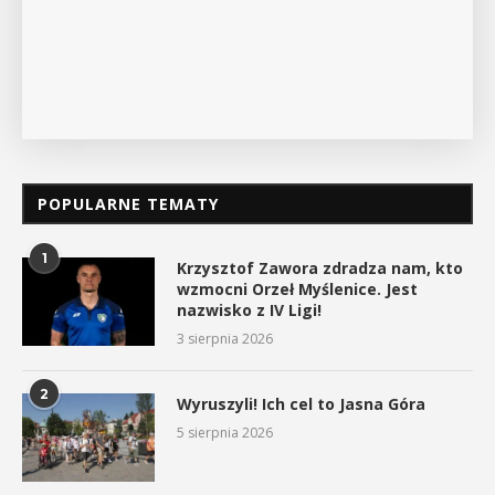
POKAŻ SZCZEGÓŁY
POPULARNE TEMATY
1
Krzysztof Zawora zdradza nam, kto
wzmocni Orzeł Myślenice. Jest
nazwisko z IV Ligi!
3 sierpnia 2026
2
Wyruszyli! Ich cel to Jasna Góra
5 sierpnia 2026