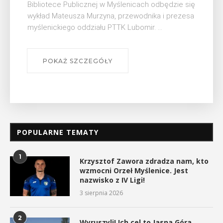
Myślimira. Wydarzenie organizowane przez
e się
Muzeum Niepodległości w Myślenicach odbędzie
zesa
się na ...
POKAŻ SZCZEGÓŁY
POPULARNE TEMATY
1
Krzysztof Zawora zdradza nam, kto
wzmocni Orzeł Myślenice. Jest
nazwisko z IV Ligi!
3 sierpnia 2026
2
Wyruszyli! Ich cel to Jasna Góra