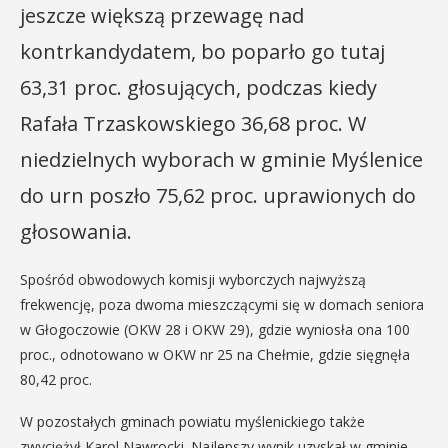
jeszcze większą przewagę nad
kontrkandydatem, bo poparło go tutaj
63,31 proc. głosujących, podczas kiedy
Rafała Trzaskowskiego 36,68 proc. W
niedzielnych wyborach w gminie Myślenice
do urn poszło 75,62 proc. uprawionych do
głosowania.
Spośród obwodowych komisji wyborczych najwyższą
frekwencję, poza dwoma mieszczącymi się w domach seniora
w Głogoczowie (OKW 28 i OKW 29), gdzie wyniosła ona 100
proc., odnotowano w OKW nr 25 na Chełmie, gdzie sięgnęła
80,42 proc.
W pozostałych gminach powiatu myślenickiego także
zwyciężył Karol Nawrocki. Najlepszy wynik uzyskał w gminie