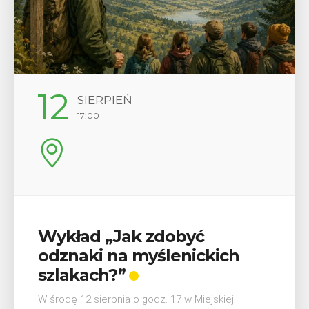
29
SIERPIEŃ
08:00 - 18:00
V Turniej Myślimira.
Mieszczanie i rzemieślnicy
W ostatni weekend wakacji, czyli 29-30 sierpnia w
Myślenicach odbędzie się piąta edycja Turnieju