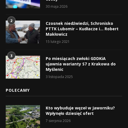
30 maja 2026
2
Czosnek niedźwiedzi, Schronisko
PTTK Lubomir – Kudłacze i… Robert
Makłowicz
15 lutego 2021
3
Po miesiącach zwłoki GDDKiA
ujawnia warianty S7 z Krakowa do
Myślenic
3 listopada 2025
POLECAMY
Kto wybuduje węzeł w Jaworniku?
Wpłynęło dziesięć ofert
7 sierpnia 2026