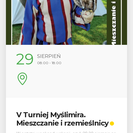
12
SIERPIEŃ
17:00
Wykład „Jak zdobyć
odznaki na myślenickich
szlakach?”