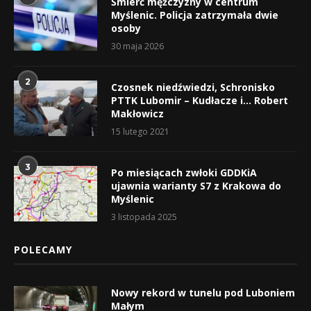
Śmierć mężczyzny w centrum
Myślenic. Policja zatrzymała dwie
osoby
30 maja 2026
2
Czosnek niedźwiedzi, Schronisko
PTTK Lubomir – Kudłacze i… Robert
Makłowicz
15 lutego 2021
3
Po miesiącach zwłoki GDDKiA
ujawnia warianty S7 z Krakowa do
Myślenic
3 listopada 2025
POLECAMY
Nowy rekord w tunelu pod Luboniem
Małym