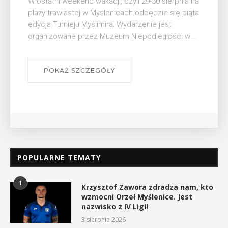
a
a
W środę 12 sierpnia o godz. 17 w Miejskiej
Bibliotece Publicznej w Myślenicach odbędzie się
wykład Mateusza Murzyna, przewodnika i prezesa
myślenickiego oddziału PTTK Lubomir. ...
POKAŻ SZCZEGÓŁY
POPULARNE TEMATY
1
Krzysztof Zawora zdradza nam, kto
wzmocni Orzeł Myślenice. Jest
nazwisko z IV Ligi!
3 sierpnia 2026