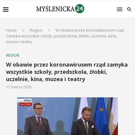
Home
Region
W obawie przez koronawirusem rząd
zamyka wszystkie szkoły, przedszkola, żłobki, uczelnie, kina,
muzea i teatry
REGION
W obawie przez koronawirusem rząd zamyka
wszystkie szkoły, przedszkola, żłobki,
uczelnie, kina, muzea i teatry
11 marca 2020