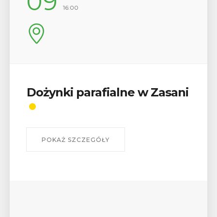
12
17:00
Wykład „Jak zdobyć
odznaki na myślenickich
szlakach?”
W środę 12 sierpnia o godz. 17 w Miejskiej
Bibliotece Publicznej w Myślenicach odbędzie się
wykład Mateusza Murzyna, przewodnika i prezesa
myślenickiego oddziału PTTK Lubomir. ...
POKAŻ SZCZEGÓŁY