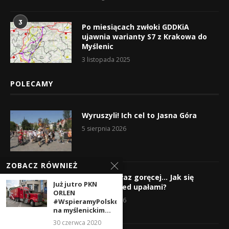
3
Po miesiącach zwłoki GDDKiA
ujawnia warianty S7 z Krakowa do
Myślenic
3 listopada 2025
POLECAMY
Wyruszyli! Ich cel to Jasna Góra
5 sierpnia 2026
ZOBACZ RÓWNIEŻ
Gorąco, coraz goręcej… Jak się
Już jutro PKN
chronić przed upałami?
ORLEN
4 sierpnia 2026
#WspieramyPolskę
na myślenickim...
30 czerwca 2020