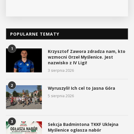
POPULARNE TEMATY
1
Krzysztof Zawora zdradza nam, kto
wzmocni Orzeł Myślenice. Jest
nazwisko z IV Ligi!
3 sierpnia 2026
2
Wyruszyli! Ich cel to Jasna Góra
5 sierpnia 2026
3
Sekcja Badmintona TKKF Uklejna
Myślenice ogłasza nabór