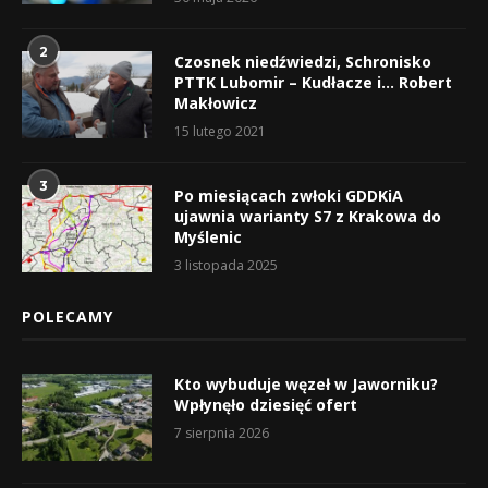
2
Czosnek niedźwiedzi, Schronisko
PTTK Lubomir – Kudłacze i… Robert
Makłowicz
15 lutego 2021
3
Po miesiącach zwłoki GDDKiA
ujawnia warianty S7 z Krakowa do
Myślenic
3 listopada 2025
POLECAMY
Kto wybuduje węzeł w Jaworniku?
Wpłynęło dziesięć ofert
7 sierpnia 2026