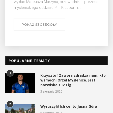
wykład Mateusza Murzyna, przewodnika i prezesa
s
myślenickiego oddziału PTTK Lubomir. ...
POKAŻ SZCZEGÓŁY
POPULARNE TEMATY
1
Krzysztof Zawora zdradza nam, kto
wzmocni Orzeł Myślenice. Jest
nazwisko z IV Ligi!
3 sierpnia 2026
2
Wyruszyli! Ich cel to Jasna Góra
5 sierpnia 2026