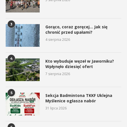
3
Gorąco, coraz goręcej… Jak się
chronić przed upałami?
4 sierpnia 2026
4
Kto wybuduje węzeł w Jaworniku?
Wpłynęło dziesięć ofert
7 sierpnia 2026
5
Sekcja Badmintona TKKF Uklejna
Myślenice ogłasza nabór
31 lipca 2026