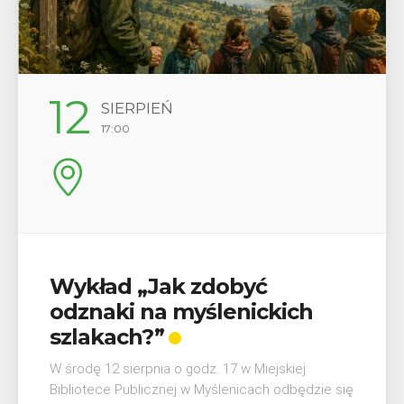
12
SIERPIEŃ
17:00
Wykład „Jak zdobyć
odznaki na myślenickich
szlakach?”
W środę 12 sierpnia o godz. 17 w Miejskiej
Bibliotece Publicznej w Myślenicach odbędzie się