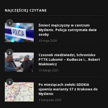
NAJCZĘŚCIEJ CZYTANE
1
Śmierć mężczyzny w centrum
Myślenic. Policja zatrzymała dwie
osoby
30 maja 2026
2
Czosnek niedźwiedzi, Schronisko
PTTK Lubomir – Kudłacze i… Robert
Makłowicz
15 lutego 2021
3
Po miesiącach zwłoki GDDKiA
ujawnia warianty S7 z Krakowa do
Myślenic
3 listopada 2025