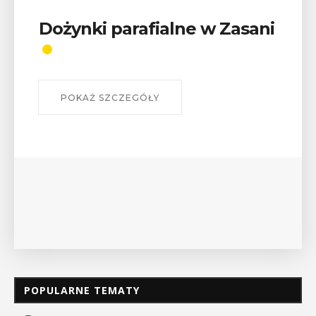
Wykład „Jak zdobyć
odznaki na myślenickich
szlakach?”
W środę 12 sierpnia o godz. 17 w Miejskiej
Bibliotece Publicznej w Myślenicach odbędzie się
wykład Mateusza Murzyna, przewodnika i prezesa
myślenickiego oddziału PTTK Lubomir. ...
POKAŻ SZCZEGÓŁY
POPULARNE TEMATY