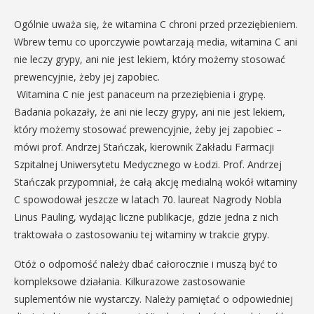
Ogólnie uważa się, że witamina C chroni przed przeziębieniem.
Wbrew temu co uporczywie powtarzają media, witamina C ani
nie leczy grypy, ani nie jest lekiem, który możemy stosować
prewencyjnie, żeby jej zapobiec.
Witamina C nie jest panaceum na przeziębienia i grypę.
Badania pokazały, że ani nie leczy grypy, ani nie jest lekiem,
który możemy stosować prewencyjnie, żeby jej zapobiec –
mówi prof. Andrzej Stańczak, kierownik Zakładu Farmacji
Szpitalnej Uniwersytetu Medycznego w Łodzi. Prof. Andrzej
Stańczak przypomniał, że całą akcję medialną wokół witaminy
C spowodował jeszcze w latach 70. laureat Nagrody Nobla
Linus Pauling, wydając liczne publikacje, gdzie jedna z nich
traktowała o zastosowaniu tej witaminy w trakcie grypy.
Otóż o odporność należy dbać całorocznie i muszą być to
kompleksowe działania. Kilkurazowe zastosowanie
suplementów nie wystarczy. Należy pamiętać o odpowiedniej