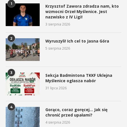
1
Krzysztof Zawora zdradza nam, kto
wzmocni Orzeł Myślenice. Jest
nazwisko z IV Ligi!
3 sierpnia 2026
2
Wyruszyli! Ich cel to Jasna Góra
5 sierpnia 2026
3
Sekcja Badmintona TKKF Uklejna
Myślenice ogłasza nabór
31 lipca 2026
4
Gorąco, coraz goręcej… Jak się
chronić przed upałami?
4 sierpnia 2026