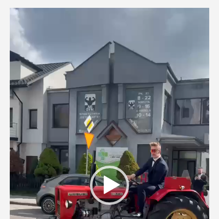
Odtwarzacz
video