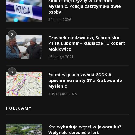
Śmierć mężczyzny w centrum
Myślenic. Policja zatrzymała dwie
osoby
30 maja 2026
2
Czosnek niedźwiedzi, Schronisko
PTTK Lubomir – Kudłacze i… Robert
Makłowicz
15 lutego 2021
3
Po miesiącach zwłoki GDDKiA
ujawnia warianty S7 z Krakowa do
Myślenic
3 listopada 2025
POLECAMY
Kto wybuduje węzeł w Jaworniku?
Wpłynęło dziesięć ofert