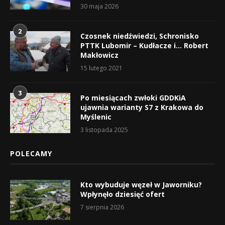
30 maja 2026
2
Czosnek niedźwiedzi, Schronisko
PTTK Lubomir – Kudłacze i… Robert
Makłowicz
15 lutego 2021
3
Po miesiącach zwłoki GDDKiA
ujawnia warianty S7 z Krakowa do
Myślenic
3 listopada 2025
POLECAMY
Kto wybuduje węzeł w Jaworniku?
Wpłynęło dziesięć ofert
7 sierpnia 2026