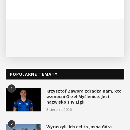
wykład Mateusza Murzyna, przewodnika i prezesa
myślenickiego oddziału PTTK Lubomir. ...
POKAŻ SZCZEGÓŁY
POPULARNE TEMATY
1
Krzysztof Zawora zdradza nam, kto
wzmocni Orzeł Myślenice. Jest
nazwisko z IV Ligi!
3 sierpnia 2026
2
Wyruszyli! Ich cel to Jasna Góra