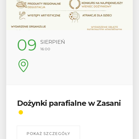
12
SIERPIEŃ
17:00
Wykład „Jak zdobyć
odznaki na myślenickich
szlakach?”
W środę 12 sierpnia o godz. 17 w Miejskiej
Bibliotece Publicznej w Myślenicach odbędzie się