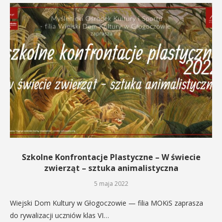
Szkolne Konfrontacje Plastyczne – W świecie
zwierząt – sztuka animalistyczna
5 maja 2022
Wiejski Dom Kultury w Głogoczowie — filia MOKiS zaprasza
do rywalizacji uczniów klas VI…