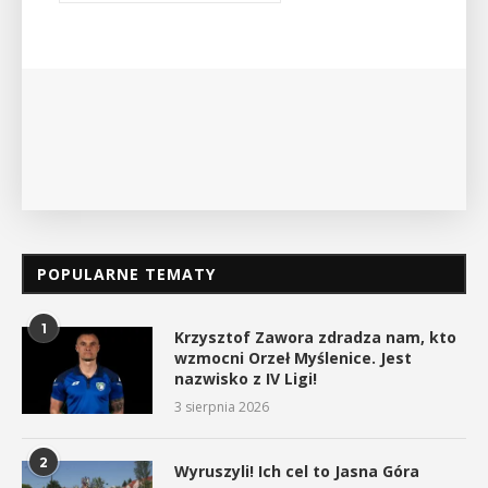
wykład Mateusza Murzyna, przewodnika i prezesa
myślenickiego oddziału PTTK Lubomir. ...
POKAŻ SZCZEGÓŁY
POPULARNE TEMATY
1
Krzysztof Zawora zdradza nam, kto
wzmocni Orzeł Myślenice. Jest
nazwisko z IV Ligi!
3 sierpnia 2026
2
Wyruszyli! Ich cel to Jasna Góra