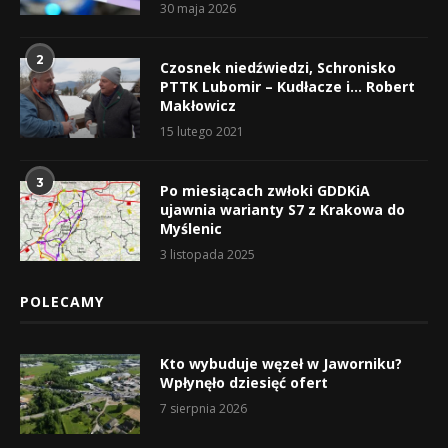
30 maja 2026
2
Czosnek niedźwiedzi, Schronisko
PTTK Lubomir – Kudłacze i… Robert
Makłowicz
15 lutego 2021
3
Po miesiącach zwłoki GDDKiA
ujawnia warianty S7 z Krakowa do
Myślenic
3 listopada 2025
POLECAMY
Kto wybuduje węzeł w Jaworniku?
Wpłynęło dziesięć ofert
7 sierpnia 2026