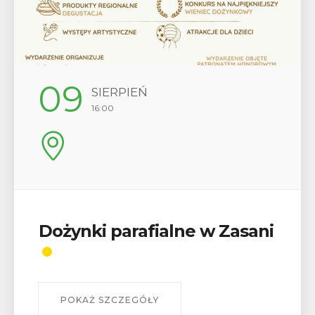
12
SIERPIEŃ
17:00
Wykład „Jak zdobyć
odznaki na myślenickich
szlakach?”
W środę 12 sierpnia o godz. 17 w Miejskiej
Bibliotece Publicznej w Myślenicach odbędzie się