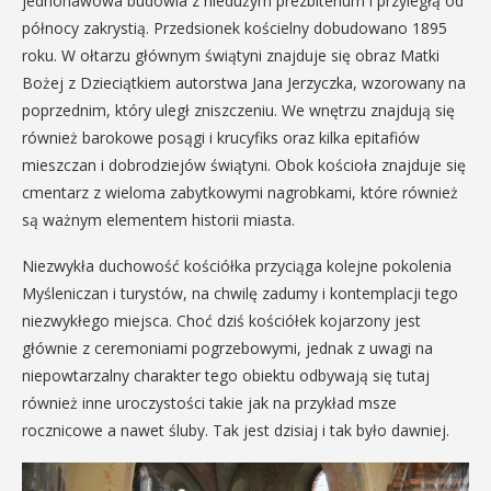
jednonawowa budowla z niedużym prezbiterium i przyległą od
północy zakrystią. Przedsionek kościelny dobudowano 1895
roku. W ołtarzu głównym świątyni znajduje się obraz Matki
Bożej z Dzieciątkiem autorstwa Jana Jerzyczka, wzorowany na
poprzednim, który uległ zniszczeniu. We wnętrzu znajdują się
również barokowe posągi i krucyfiks oraz kilka epitafiów
mieszczan i dobrodziejów świątyni. Obok kościoła znajduje się
cmentarz z wieloma zabytkowymi nagrobkami, które również
są ważnym elementem historii miasta.
Niezwykła duchowość kościółka przyciąga kolejne pokolenia
Myśleniczan i turystów, na chwilę zadumy i kontemplacji tego
niezwykłego miejsca. Choć dziś kościółek kojarzony jest
głównie z ceremoniami pogrzebowymi, jednak z uwagi na
niepowtarzalny charakter tego obiektu odbywają się tutaj
również inne uroczystości takie jak na przykład msze
rocznicowe a nawet śluby. Tak jest dzisiaj i tak było dawniej.