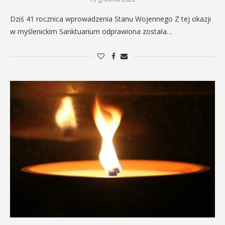
Dziś 41 rocznica wprowadzenia Stanu Wojennego Z tej okazji
w myślenickim Sanktuarium odprawiona została…