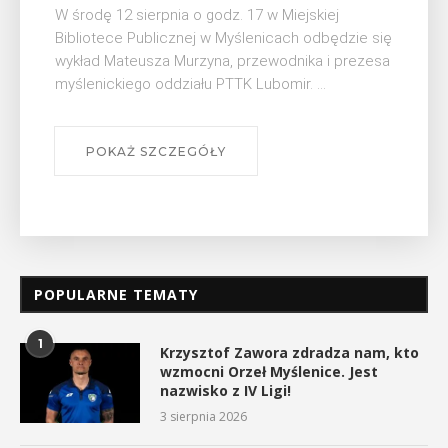
Myślenicach odbędzie się piąta edycja Turnieju
Myślimira. Wydarzenie organizowane przez
Muzeum Niepodległości w Myślenicach odbędzie
się na ...
POKAŻ SZCZEGÓŁY
POPULARNE TEMATY
1
Krzysztof Zawora zdradza nam, kto
wzmocni Orzeł Myślenice. Jest
nazwisko z IV Ligi!
3 sierpnia 2026