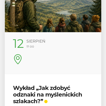
29
SIERPIEŃ
08:00 - 18:00
V Turniej Myślimira.
Mieszczanie i rzemieślnicy
W ostatni weekend wakacji, czyli 29-30 sierpnia w