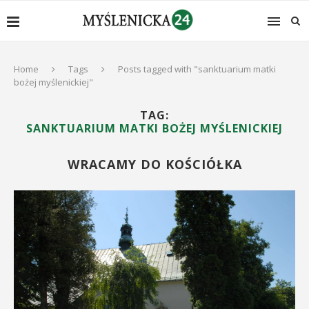
Home
Tags
Posts tagged with "sanktuarium matki
bożej myślenickiej"
TAG:
SANKTUARIUM MATKI BOŻEJ MYŚLENICKIEJ
WRACAMY DO KOŚCIÓŁKA