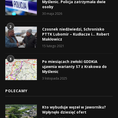
Myślenic. Policja zatrzymała dwie
osoby
30 maja 2026
2
Czosnek niedźwiedzi, Schronisko
PTTK Lubomir – Kudłacze i… Robert
Makłowicz
15 lutego 2021
3
Po miesiącach zwłoki GDDKiA
ujawnia warianty S7 z Krakowa do
Myślenic
3 listopada 2025
POLECAMY
Kto wybuduje węzeł w Jaworniku?
Wpłynęło dziesięć ofert