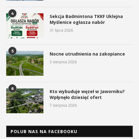
4
Sekcja Badmintona TKKF Uklejna
Myślenice ogłasza nabór
31 lipca 2026
5
Nocne utrudnienia na zakopiance
3 sierpnia 2026
6
Kto wybuduje węzeł w Jaworniku?
Wpłynęło dziesięć ofert
7 sierpnia 2026
POLUB NAS NA FACEBOOKU