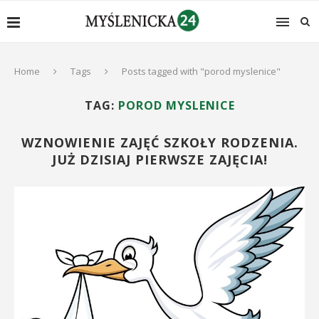
Home
Tags
Posts tagged with "porod myslenice"
TAG:
POROD MYSLENICE
WZNOWIENIE ZAJĘĆ SZKOŁY RODZENIA.
JUŻ DZISIAJ PIERWSZE ZAJĘCIA!