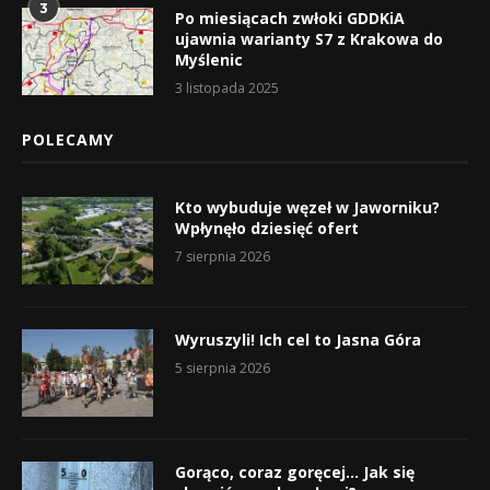
3
Po miesiącach zwłoki GDDKiA
ujawnia warianty S7 z Krakowa do
Myślenic
3 listopada 2025
POLECAMY
Kto wybuduje węzeł w Jaworniku?
Wpłynęło dziesięć ofert
7 sierpnia 2026
Wyruszyli! Ich cel to Jasna Góra
5 sierpnia 2026
Gorąco, coraz goręcej… Jak się