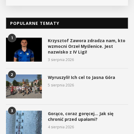
POPULARNE TEMATY
1
Krzysztof Zawora zdradza nam, kto
wzmocni Orzeł Myślenice. Jest
nazwisko z IV Ligi!
3 sierpnia 2026
2
Wyruszyli! Ich cel to Jasna Góra
5 sierpnia 2026
3
Gorąco, coraz goręcej… Jak się
chronić przed upałami?
4 sierpnia 2026