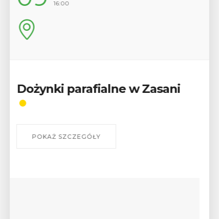
17:00
Wykład „Jak zdobyć
odznaki na myślenickich
szlakach?”
W środę 12 sierpnia o godz. 17 w Miejskiej
Bibliotece Publicznej w Myślenicach odbędzie się
wykład Mateusza Murzyna, przewodnika i prezesa
myślenickiego oddziału PTTK Lubomir. ...
POKAŻ SZCZEGÓŁY