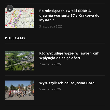
3
Po miesiącach zwłoki GDDKiA
ujawnia warianty S7 z Krakowa do
Myślenic
3 listopada 2025
POLECAMY
Kto wybuduje węzeł w Jaworniku?
Wpłynęło dziesięć ofert
7 sierpnia 2026
Wyruszyli! Ich cel to Jasna Góra
5 sierpnia 2026