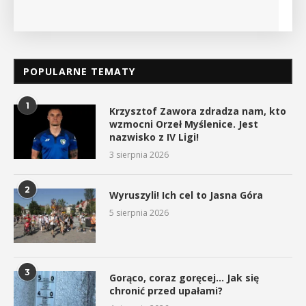
POPULARNE TEMATY
1
Krzysztof Zawora zdradza nam, kto
wzmocni Orzeł Myślenice. Jest
nazwisko z IV Ligi!
3 sierpnia 2026
2
Wyruszyli! Ich cel to Jasna Góra
5 sierpnia 2026
3
Gorąco, coraz goręcej… Jak się
chronić przed upałami?