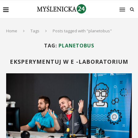
Home
Tags
Posts tagged with "planetobus"
TAG:
PLANETOBUS
EKSPERYMENTUJ W E -LABORATORIUM