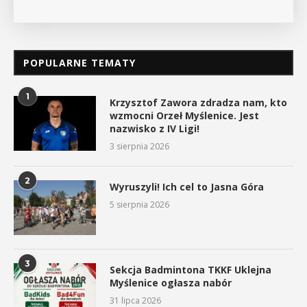
POPULARNE TEMATY
1
Krzysztof Zawora zdradza nam, kto
wzmocni Orzeł Myślenice. Jest
nazwisko z IV Ligi!
3 sierpnia 2026
2
Wyruszyli! Ich cel to Jasna Góra
5 sierpnia 2026
3
Sekcja Badmintona TKKF Uklejna
Myślenice ogłasza nabór
31 lipca 2026