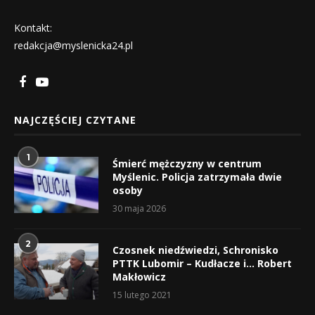
Kontakt:
redakcja@myslenicka24.pl
NAJCZĘŚCIEJ CZYTANE
1
Śmierć mężczyzny w centrum
Myślenic. Policja zatrzymała dwie
osoby
30 maja 2026
2
Czosnek niedźwiedzi, Schronisko
PTTK Lubomir – Kudłacze i… Robert
Makłowicz
15 lutego 2021