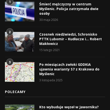
1
Śmierć mężczyzny w centrum
Myślenic. Policja zatrzymała dwie
osoby
30 maja 2026
2
Czosnek niedźwiedzi, Schronisko
PTTK Lubomir – Kudłacze i… Robert
Makłowicz
15 lutego 2021
3
Po miesiącach zwłoki GDDKiA
ujawnia warianty S7 z Krakowa do
Myślenic
3 listopada 2025
POLECAMY
Kto wybuduje węzeł w Jaworniku?