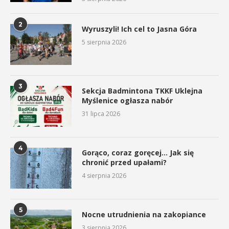
2
Wyruszyli! Ich cel to Jasna Góra
5 sierpnia 2026
3
Sekcja Badmintona TKKF Uklejna
Myślenice ogłasza nabór
31 lipca 2026
4
Gorąco, coraz goręcej… Jak się
chronić przed upałami?
4 sierpnia 2026
5
Nocne utrudnienia na zakopiance
3 sierpnia 2026