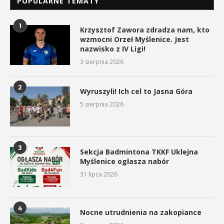
POPULARNE TEMATY
1
Krzysztof Zawora zdradza nam, kto
wzmocni Orzeł Myślenice. Jest
nazwisko z IV Ligi!
3 sierpnia 2026
2
Wyruszyli! Ich cel to Jasna Góra
5 sierpnia 2026
3
Sekcja Badmintona TKKF Uklejna
Myślenice ogłasza nabór
31 lipca 2026
4
Nocne utrudnienia na zakopiance