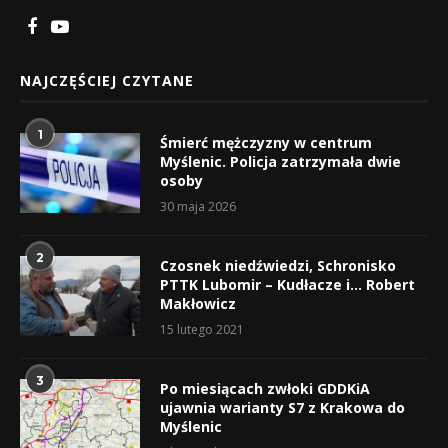
NAJCZĘŚCIEJ CZYTANE
1
Śmierć mężczyzny w centrum
Myślenic. Policja zatrzymała dwie
osoby
30 maja 2026
2
Czosnek niedźwiedzi, Schronisko
PTTK Lubomir – Kudłacze i… Robert
Makłowicz
15 lutego 2021
3
Po miesiącach zwłoki GDDKiA
ujawnia warianty S7 z Krakowa do
Myślenic