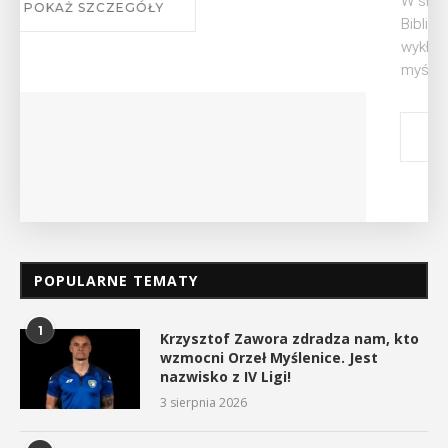
W środę 12 sierpnia o godz. 17 w Miejskiej
Bibliotece Publicznej w Myślenicach odbędzie się
wykład Mateusza Murzyna, przewodnika i prezesa
myślenickiego oddziału PTTK Lubomir. ...
POKAŻ SZCZEGÓŁY
POPULARNE TEMATY
1
Krzysztof Zawora zdradza nam, kto
wzmocni Orzeł Myślenice. Jest
nazwisko z IV Ligi!
3 sierpnia 2026