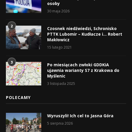
osoby
30 maja 2026
2
Czosnek niedźwiedzi, Schronisko
PTTK Lubomir – Kudłacze i… Robert
Makłowicz
15 lutego 2021
3
Po miesiącach zwłoki GDDKiA
ujawnia warianty S7 z Krakowa do
Myślenic
3 listopada 2025
POLECAMY
Wyruszyli! Ich cel to Jasna Góra
5 sierpnia 2026