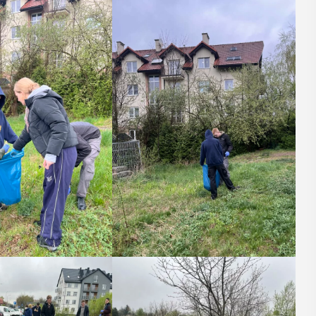
14
CZERWIEC
Cały dzień
VII
ika
„Oddaj krew-
.
Uratuj życie”
W niedzielę 14 czerwca na plaży
y –
trawiastej na myślenickim Zarabiu
odbędzie się druga edycja wydarzenia
y”
"Oddaj krew-Uratuj życie" łączące akcję
krwiodawstwa ze zlotem samochodów
 w Miejskiej
pożarniczych. Organizatorami ...
yślenicach
VII tomu
iony -
POKAŻ SZCZEGÓŁY