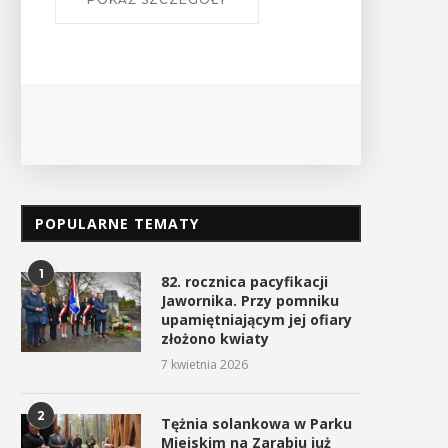
Ośrodek
PO
POPULARNE TEMATY
1
82. rocznica pacyfikacji
Jawornika. Przy pomniku
upamiętniającym jej ofiary
złożono kwiaty
7 kwietnia 2026
2
Tężnia solankowa w Parku
Miejskim na Zarabiu już