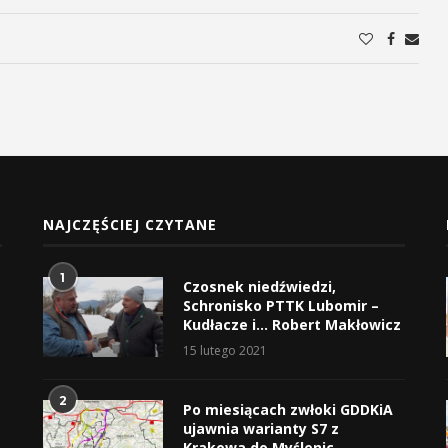
NAJCZĘŚCIEJ CZYTANE
1
Czosnek niedźwiedzi,
Schronisko PTTK Lubomir –
Kudłacze i… Robert Makłowicz
15 lutego 2021
2
Po miesiącach zwłoki GDDKiA
ujawnia warianty S7 z
Krakowa do Myślenic