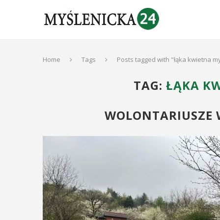
Home
Tags
Posts tagged with "łąka kwietna m
TAG:
ŁĄKA KW
WOLONTARIUSZE W