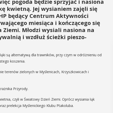
 więc pogoda będzie sprzyjać i nasiona
ę kwietną. Jej wysianiem zajęli się
ZHP będący Centrum Aktywności
trwającego miesiąca i kończącego się
a Ziemi. Młodzi wysiali nasiona na
walnią i wzdłuż ścieżki pieszo-
łąki są alternatywą dla trawników, przy czym w odróżnieniu od
ęstego koszenia.
ie terenów zielonych w Myślenicach, Krzyszkowicach i
trażnika Przyrody.
wietnia, czyli w Światowy Dzień Ziemi. Oprócz wysiania łąk
 oraz prelekcja Myślenickiego Klubu Ptakoluba.