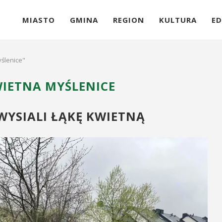
MIASTO
GMINA
REGION
KULTURA
ED
yślenice"
IETNA MYŚLENICE
YSIALI ŁĄKĘ KWIETNĄ