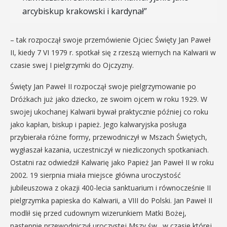
arcybiskup krakowski i kardynał”
– tak rozpoczął swoje przemówienie Ojciec Święty Jan Paweł
II, kiedy 7 VI 1979 r. spotkał się z rzeszą wiernych na Kalwarii w
czasie swej I pielgrzymki do Ojczyzny.
Święty Jan Paweł II rozpoczął swoje pielgrzymowanie po
Dróżkach już jako dziecko, ze swoim ojcem w roku 1929. W
swojej ukochanej Kalwarii bywał praktycznie później co roku
jako kapłan, biskup i papież. Jego kalwaryjska posługa
przybierała różne formy, przewodniczył w Mszach Świętych,
wygłaszał kazania, uczestniczył w niezliczonych spotkaniach.
Ostatni raz odwiedził Kalwarię jako Papież Jan Paweł II w roku
2002. 19 sierpnia miała miejsce główna uroczystość
jubileuszowa z okazji 400-lecia sanktuarium i równocześnie II
pielgrzymka papieska do Kalwarii, a VIII do Polski. Jan Paweł II
modlił się przed cudownym wizerunkiem Matki Bożej,
następnie przewodniczył uroczystej Mszy św., w czasie której