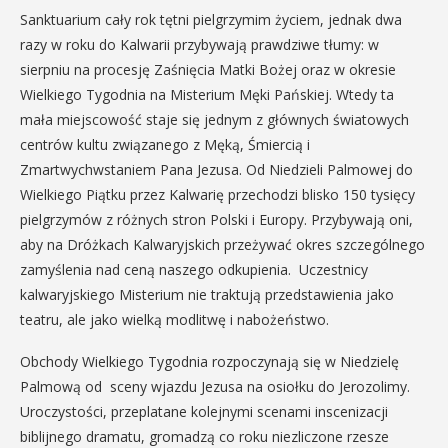
Sanktuarium cały rok tętni pielgrzymim życiem, jednak dwa
razy w roku do Kalwarii przybywają prawdziwe tłumy: w
sierpniu na procesję Zaśnięcia Matki Bożej oraz w okresie
Wielkiego Tygodnia na Misterium Męki Pańskiej. Wtedy ta
mała miejscowość staje się jednym z głównych światowych
centrów kultu związanego z Męką, Śmiercią i
Zmartwychwstaniem Pana Jezusa. Od Niedzieli Palmowej do
Wielkiego Piątku przez Kalwarię przechodzi blisko 150 tysięcy
pielgrzymów z różnych stron Polski i Europy. Przybywają oni,
aby na Dróżkach Kalwaryjskich przeżywać okres szczególnego
zamyślenia nad ceną naszego odkupienia. Uczestnicy
kalwaryjskiego Misterium nie traktują przedstawienia jako
teatru, ale jako wielką modlitwę i nabożeństwo.
Obchody Wielkiego Tygodnia rozpoczynają się w Niedzielę
Palmową od sceny wjazdu Jezusa na osiołku do Jerozolimy.
Uroczystości, przeplatane kolejnymi scenami inscenizacji
biblijnego dramatu, gromadzą co roku niezliczone rzesze