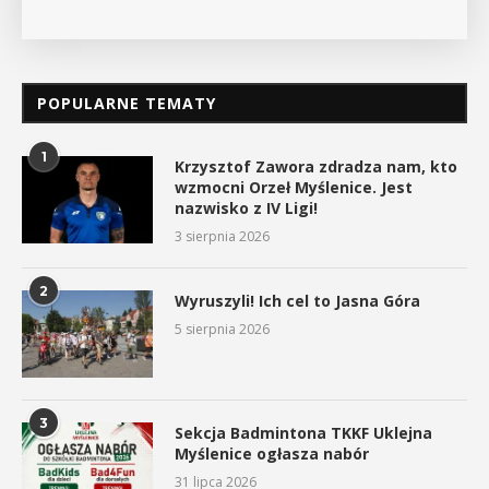
POPULARNE TEMATY
1
Krzysztof Zawora zdradza nam, kto
wzmocni Orzeł Myślenice. Jest
nazwisko z IV Ligi!
3 sierpnia 2026
2
Wyruszyli! Ich cel to Jasna Góra
5 sierpnia 2026
3
Sekcja Badmintona TKKF Uklejna
Myślenice ogłasza nabór
31 lipca 2026