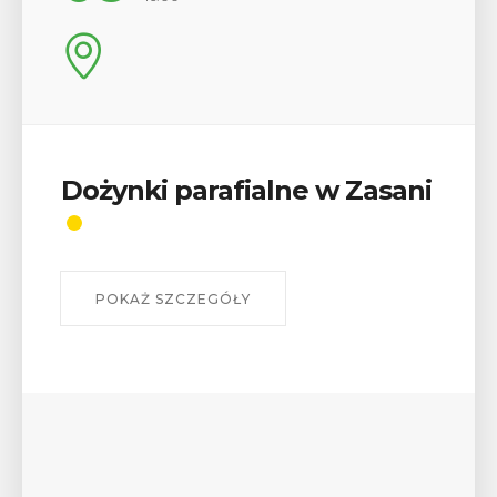
Wykład „Jak zdobyć
odznaki na myślenickich
szlakach?”
W środę 12 sierpnia o godz. 17 w Miejskiej
Bibliotece Publicznej w Myślenicach odbędzie się
wykład Mateusza Murzyna, przewodnika i prezesa
myślenickiego oddziału PTTK Lubomir. ...
POKAŻ SZCZEGÓŁY