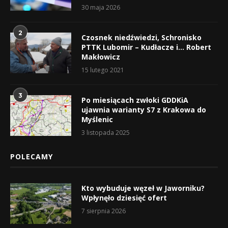
30 maja 2026
2
Czosnek niedźwiedzi, Schronisko
PTTK Lubomir – Kudłacze i… Robert
Makłowicz
15 lutego 2021
3
Po miesiącach zwłoki GDDKiA
ujawnia warianty S7 z Krakowa do
Myślenic
3 listopada 2025
POLECAMY
Kto wybuduje węzeł w Jaworniku?
Wpłynęło dziesięć ofert
7 sierpnia 2026