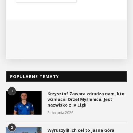
Bibliotece Publicznej w
wykład Mateusza Murzyn
myślenickiego oddziału P
POKAŻ SZCZEGÓŁ
POPULARNE TEMATY
1
Krzysztof Zawora zdradza nam, kto
wzmocni Orzeł Myślenice. Jest
nazwisko z IV Ligi!
3 sierpnia 2026
2
Wyruszyli! Ich cel to Jasna Góra