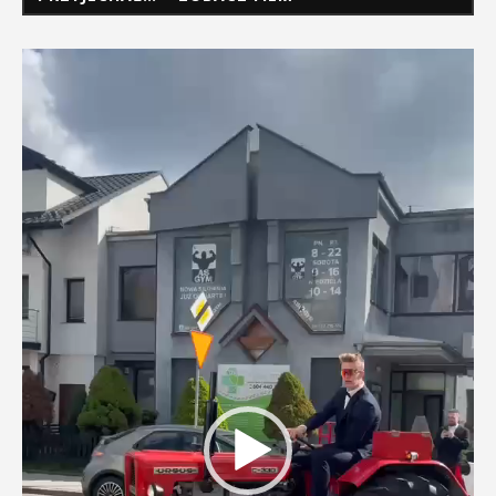
Odtwarzacz
video