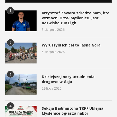
1
Krzysztof Zawora zdradza nam, kto
wzmocni Orzeł Myślenice. Jest
nazwisko z IV Ligi!
3 sierpnia 2026
2
Wyruszyli! Ich cel to Jasna Góra
5 sierpnia 2026
3
Dzisiejszej nocy utrudnienia
drogowe w Gaju
29 lipca 2026
4
Sekcja Badmintona TKKF Uklejna
Myślenice ogłasza nabór