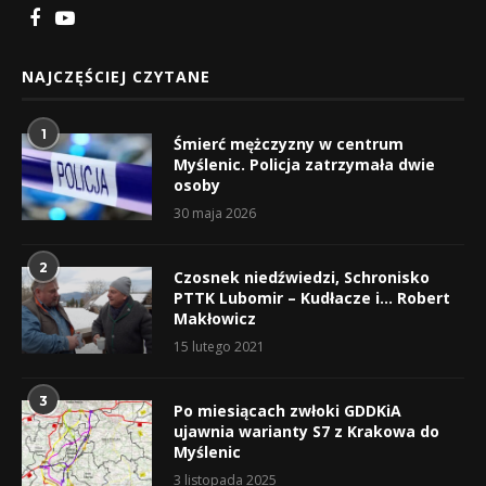
NAJCZĘŚCIEJ CZYTANE
1
Śmierć mężczyzny w centrum
Myślenic. Policja zatrzymała dwie
osoby
30 maja 2026
2
Czosnek niedźwiedzi, Schronisko
PTTK Lubomir – Kudłacze i… Robert
Makłowicz
15 lutego 2021
3
Po miesiącach zwłoki GDDKiA
ujawnia warianty S7 z Krakowa do
Myślenic
3 listopada 2025