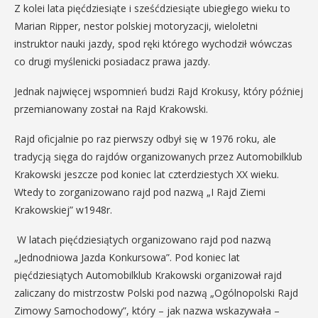
Z kolei lata pięćdziesiąte i sześćdziesiąte ubiegłego wieku to
Marian Ripper, nestor polskiej motoryzacji, wieloletni
instruktor nauki jazdy, spod ręki którego wychodził wówczas
co drugi myślenicki posiadacz prawa jazdy.
Jednak najwięcej wspomnień budzi Rajd Krokusy, który później
przemianowany został na Rajd Krakowski.
Rajd oficjalnie po raz pierwszy odbył się w 1976 roku, ale
tradycją sięga do rajdów organizowanych przez Automobilklub
Krakowski jeszcze pod koniec lat czterdziestych XX wieku.
Wtedy to zorganizowano rajd pod nazwą „I Rajd Ziemi
Krakowskiej” w1948r.
W latach pięćdziesiątych organizowano rajd pod nazwą
„Jednodniowa Jazda Konkursowa”. Pod koniec lat
pięćdziesiątych Automobilklub Krakowski organizował rajd
zaliczany do mistrzostw Polski pod nazwą „Ogólnopolski Rajd
Zimowy Samochodowy”, który – jak nazwa wskazywała –