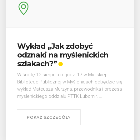
V Turniej Myślimira.
Mieszczanie i rzemieślnicy
W ostatni weekend wakacji, czyli 29-30 sierpnia w
Myślenicach odbędzie się piąta edycja Turnieju
Myślimira. Wydarzenie organizowane przez
Muzeum Niepodległości w Myślenicach odbędzie
się na ...
POKAŻ SZCZEGÓŁY