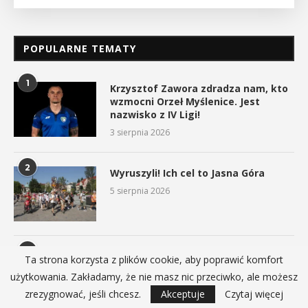
POPULARNE TEMATY
1
Krzysztof Zawora zdradza nam, kto
wzmocni Orzeł Myślenice. Jest
nazwisko z IV Ligi!
3 sierpnia 2026
2
Wyruszyli! Ich cel to Jasna Góra
5 sierpnia 2026
3
Gorąco, coraz goręcej… Jak się
Ta strona korzysta z plików cookie, aby poprawić komfort
chronić przed upałami?
użytkowania. Zakładamy, że nie masz nic przeciwko, ale możesz
4 sierpnia 2026
zrezygnować, jeśli chcesz.
Akceptuje
Czytaj więcej