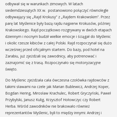
odbywał się w warunkach zimowych. W latach
siedemdziesiątych XX w. postanowiono połączyć równolegle
odbywający się „Rajd Krokusy” z „Rajdem Krakowskim”. Przez
parę lat Myślenice były bazą rajdu najpierw Krokusów, później
Krakowskiego. Rajd początkowo rozgrywany w dwóch etapach
dziennym i nocnym budził wielkie emocje i ściągał do Myślenic
i okolic rzesze kibiców z całej Polski. Rajd rozpoczynał się dużo
wcześniej przed oficjalnym startem. Do bazy, pod hotel na
Zarabiu, już zjeżdżali się zawodnicy, aby potrenować i
zaznajomić się z trasą. Rozpoczynało się motoryzacyjne
święto.
Do Myślenic zjeżdżała cała ówczesna czołówka rajdowców z
takimi sławami na czele jak Marian Bublewicz, Andrzej Koper,
Bogdan Hering, Mirosław Krachulec, Robert Gryczyński, Paweł
Przybylski, Janusz Kulig, Krzysztof Hołowczyc czy Robert
Herba. Wśród zawodników nie brakowało również
reprezentantów Myślenic, byli to między innymi: Andrzej i