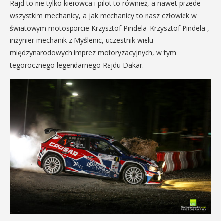
Rajd to nie tylko kierowca i pilot to również, a nawet przede
wszystkim mechanicy, a jak mechanicy to nasz człowiek w
światowym motosporcie Krzysztof Pindela. Krzysztof Pindela ,
inżynier mechanik z Myślenic, uczestnik wielu
międzynarodowych imprez motoryzacyjnych, w tym
tegorocznego legendarnego Rajdu Dakar.