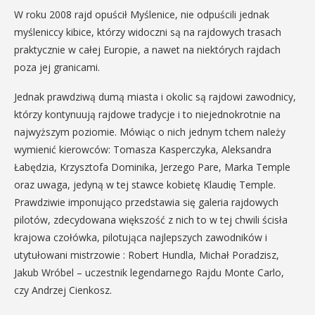
W roku 2008 rajd opuścił Myślenice, nie odpuścili jednak
myśleniccy kibice, którzy widoczni są na rajdowych trasach
praktycznie w całej Europie, a nawet na niektórych rajdach
poza jej granicami.
Jednak prawdziwą dumą miasta i okolic są rajdowi zawodnicy,
którzy kontynuują rajdowe tradycje i to niejednokrotnie na
najwyższym poziomie. Mówiąc o nich jednym tchem należy
wymienić kierowców: Tomasza Kasperczyka, Aleksandra
Łabędzia, Krzysztofa Dominika, Jerzego Pare, Marka Temple
oraz uwaga, jedyną w tej stawce kobietę Klaudię Temple.
Prawdziwie imponująco przedstawia się galeria rajdowych
pilotów, zdecydowana większość z nich to w tej chwili ścisła
krajowa czołówka, pilotująca najlepszych zawodników i
utytułowani mistrzowie : Robert Hundla, Michał Poradzisz,
Jakub Wróbel – uczestnik legendarnego Rajdu Monte Carlo,
czy Andrzej Cienkosz.