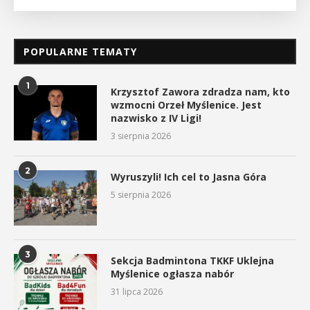
POPULARNE TEMATY
1
Krzysztof Zawora zdradza nam, kto
wzmocni Orzeł Myślenice. Jest
nazwisko z IV Ligi!
3 sierpnia 2026
2
Wyruszyli! Ich cel to Jasna Góra
5 sierpnia 2026
3
Sekcja Badmintona TKKF Uklejna
Myślenice ogłasza nabór
31 lipca 2026