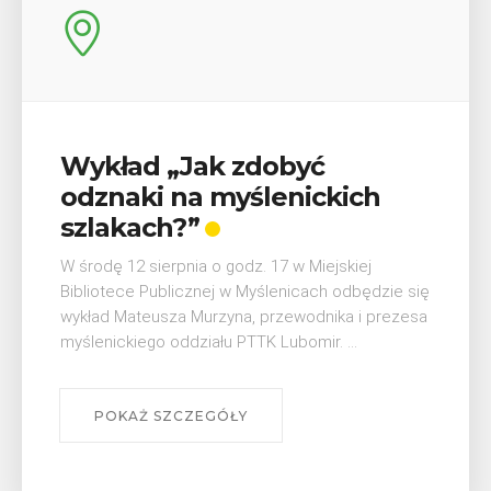
Wykład „Jak zdobyć
odznaki na myślenickich
szlakach?”
W środę 12 sierpnia o godz. 17 w Miejskiej
Bibliotece Publicznej w Myślenicach odbędzie się
wykład Mateusza Murzyna, przewodnika i prezesa
myślenickiego oddziału PTTK Lubomir. ...
POKAŻ SZCZEGÓŁY