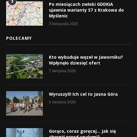
3
Po miesiącach zwłoki GDDKiA
ujawnia warianty S7 z Krakowa do
Myślenic
3 listopada 2025
POLECAMY
Kto wybuduje węzeł w Jaworniku?
Wpłynęło dziesięć ofert
7 sierpnia 2026
Wyruszyli! Ich cel to Jasna Góra
5 sierpnia 2026
Gorąco, coraz goręcej… Jak się
chronić przed upałami?