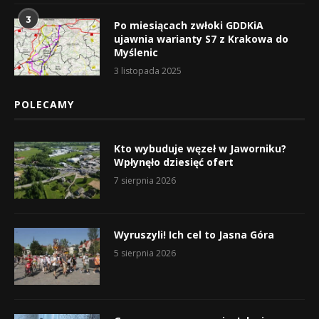
3
Po miesiącach zwłoki GDDKiA
ujawnia warianty S7 z Krakowa do
Myślenic
3 listopada 2025
POLECAMY
Kto wybuduje węzeł w Jaworniku?
Wpłynęło dziesięć ofert
7 sierpnia 2026
Wyruszyli! Ich cel to Jasna Góra
5 sierpnia 2026