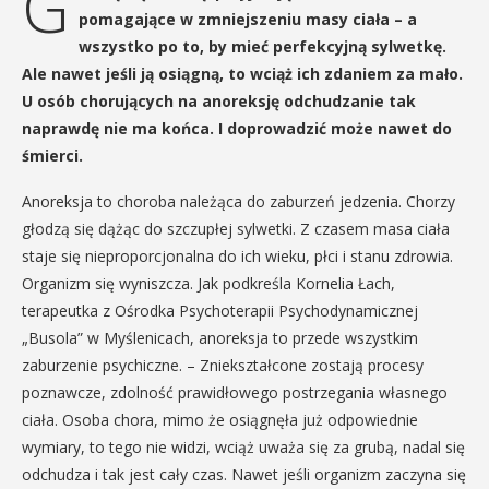
G
pomagające w zmniejszeniu masy ciała – a
wszystko po to, by mieć perfekcyjną sylwetkę.
Ale nawet jeśli ją osiągną, to wciąż ich zdaniem za mało.
U osób chorujących na anoreksję odchudzanie tak
naprawdę nie ma końca. I doprowadzić może nawet do
śmierci.
Anoreksja to choroba należąca do zaburzeń jedzenia. Chorzy
głodzą się dążąc do szczupłej sylwetki. Z czasem masa ciała
staje się nieproporcjonalna do ich wieku, płci i stanu zdrowia.
Organizm się wyniszcza. Jak podkreśla Kornelia Łach,
terapeutka z Ośrodka Psychoterapii Psychodynamicznej
„Busola” w Myślenicach, anoreksja to przede wszystkim
zaburzenie psychiczne. – Zniekształcone zostają procesy
poznawcze, zdolność prawidłowego postrzegania własnego
ciała. Osoba chora, mimo że osiągnęła już odpowiednie
wymiary, to tego nie widzi, wciąż uważa się za grubą, nadal się
odchudza i tak jest cały czas. Nawet jeśli organizm zaczyna się