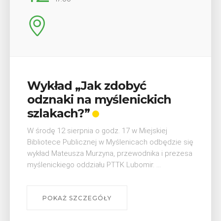
Wykład „Jak zdobyć
odznaki na myślenickich
szlakach?”
W środę 12 sierpnia o godz. 17 w Miejskiej
Bibliotece Publicznej w Myślenicach odbędzie się
wykład Mateusza Murzyna, przewodnika i prezesa
myślenickiego oddziału PTTK Lubomir. ...
POKAŻ SZCZEGÓŁY