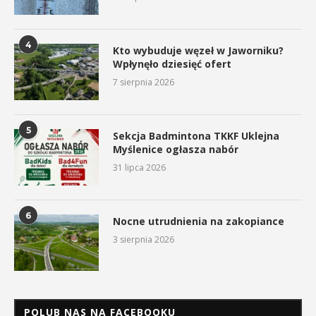
4
Kto wybuduje węzeł w Jaworniku?
Wpłynęło dziesięć ofert
7 sierpnia 2026
5
Sekcja Badmintona TKKF Uklejna
Myślenice ogłasza nabór
31 lipca 2026
6
Nocne utrudnienia na zakopiance
3 sierpnia 2026
POLUB NAS NA FACEBOOKU