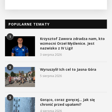
POPULARNE TEMATY
1
Krzysztof Zawora zdradza nam, kto
wzmocni Orzeł Myślenice. Jest
nazwisko z IV Ligi!
3 sierpnia 2026
2
Wyruszyli! Ich cel to Jasna Góra
5 sierpnia 2026
3
Gorąco, coraz goręcej… Jak się
chronić przed upałami?
4 sierpnia 2026