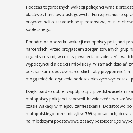
Podczas tegorocznych wakacji policjanci wraz z przeds
placówek handlowo-usługowych. Funkcjonariusze sprawdz
przypominali o zasadach bezpieczeństwa, m.in. o obow
społecznego.
Ponadto od początku wakacji małopolscy policjanci pr
harcerskich. Przed przyjazdem zorganizowanych grup 
organizatorami, w celu zapewnienia bezpieczeństwa ic
wypoczynku dla dzieci i młodzieży. W ramach działań z
uczestnikami obozów harcerskich, aby przypomnieć im z
mogą mieć do czynienia podczas pieszych wycieczek i p
Dzięki bardzo dobrej współpracy z przedstawicielami 
małopolscy policjanci zapewnili bezpieczeństwo zaró
czasie wakacji w miejscu zamieszkania. Dodatkowo poli
małopolskiego uczestniczyli w
799
spotkaniach, dotyczą
najmłodszymi podstawowe zasady bezpiecznego wypoc