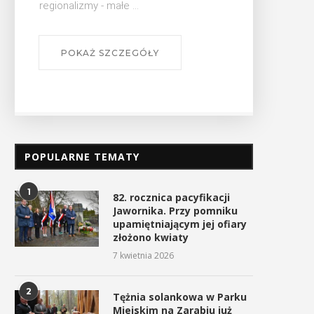
regionalizmy - małe ...
POKAŻ SZCZEGÓŁY
POPULARNE TEMATY
1
82. rocznica pacyfikacji
Jawornika. Przy pomniku
upamiętniającym jej ofiary
złożono kwiaty
7 kwietnia 2026
2
Tężnia solankowa w Parku
Miejskim na Zarabiu już