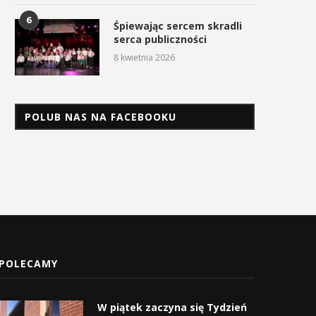
6
Śpiewając sercem skradli
serca publiczności
8 kwietnia 2026
POLUB NAS NA FACEBOOKU
POLECAMY
W piątek zaczyna się Tydzień