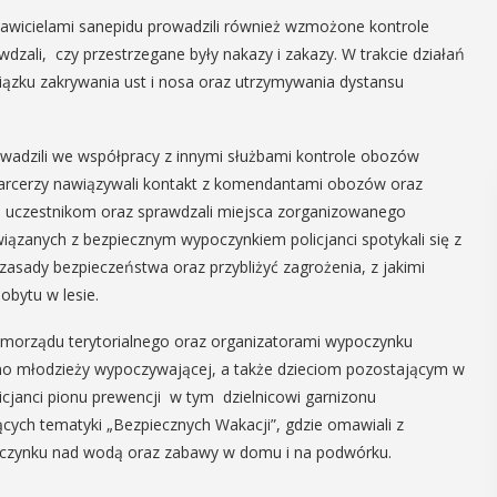
tawicielami sanepidu prowadzili również wzmożone kontrole
ali, czy przestrzegane były nakazy i zakazy. W trakcie działań
iązku zakrywania ust i nosa oraz utrzymywania dystansu
owadzili we współpracy z innymi służbami kontrole obozów
harcerzy nawiązywali kontakt z komendantami obozów oraz
h uczestnikom oraz sprawdzali miejsca zorganizowanego
wiązanych z bezpiecznym wypoczynkiem policjanci spotykali się z
asady bezpieczeństwa oraz przybliżyć zagrożenia, z jakimi
obytu w lesie.
samorządu terytorialnego oraz organizatorami wypoczynku
wno młodzieży wypoczywającej, a także dzieciom pozostającym w
cjanci pionu prewencji w tym dzielnicowi garnizonu
cych tematyki „Bezpiecznych Wakacji”, gdzie omawiali z
zynku nad wodą oraz zabawy w domu i na podwórku.