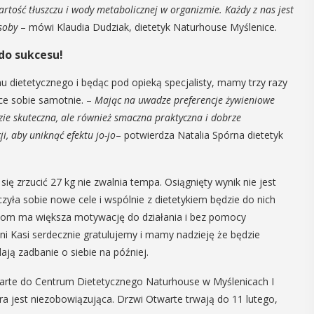
artość tłuszczu i wody metabolicznej w organizmie. Każdy z nas jest
05
MAJ
osoby
– mówi Klaudia Dudziak, dietetyk Naturhouse Myślenice.
12:00
do sukcesu!
u dietetycznego i będąc pod opieką specjalisty, mamy trzy razy
ce sobie samotnie. –
Mając na uwadze preferencje żywieniowe
Obchody Dnia
zie skuteczna, ale również smaczna praktyczna i dobrze
Godności Osób z
i, aby uniknąć efektu jo-jo
– potwierdza Natalia Spórna dietetyk
Niepełnosprawnośc
Intelektualną
 i
ię zrzucić 27 kg nie zwalnia tempa. Osiągnięty wynik nie jest
a sobie nowe cele i wspólnie z dietetykiem będzie do nich
y
Obchody Dnia Godności Osób z
ytom ma większa motywację do działania i bez pomocy
Niepełnosprawnością Intelektualną,
, czyli 29-30
Pani Kasi serdecznie gratulujemy i mamy nadzieję że będzie
który przypada 5 maja, w Myślenicach
dbędzie się
dają zadbanie o siebie na później.
rozpoczną się tradycyjnie od Przejazdu
mira.
Godności. Organizatorom tego
twarte do Centrum Dietetycznego Naturhouse w Myślenicach I
 przez
wydarzenia, czyli myślenickie koło ...
 Myślenicach
ra jest niezobowiązująca. Drzwi Otwarte trwają do 11 lutego,