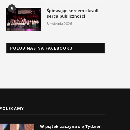
6
Śpiewając sercem skradli
serca publiczności
8 kwietnia 2026
POLUB NAS NA FACEBOOKU
POLECAMY
W piątek zaczyna się Tydzień