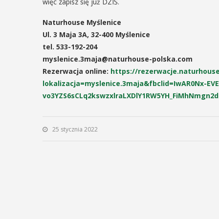
odbędzie się na ...
więc zapisz się już DZIŚ.
ltury i Sportu oraz Urząd ...
Naturhouse Myślenice
POKAŻ SZCZEGÓŁY
Ul. 3 Maja 3A, 32-400 Myślenice
AŻ SZCZEGÓŁY
tel. 533-192-204
myslenice.3maja@naturhouse-polska.com
Rezerwacja online:
https://rezerwacje.naturhouse
lokalizacja=myslenice.3maja&fbclid=IwAR0Nx-EVE
vo3YZS6sCLq2kswzxlraLXDlY1RW5YH_FiMhNmgn2
25 stycznia 2022