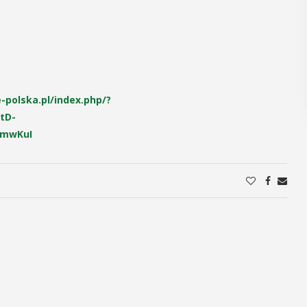
POKAŻ SZCZEGÓŁY
-polska.pl/index.php/?
tD-
dmwKuI