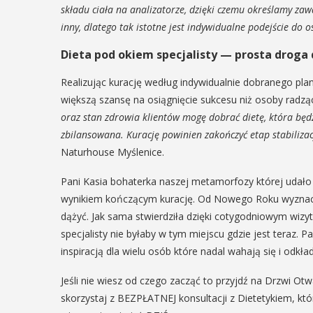
składu ciała na analizatorze, dzięki czemu określamy zaw
29
IPIEC
inny, dlatego tak istotne jest indywidualne podejście do 
8:00 -
Dieta pod okiem specjalisty — prosta droga 
SIERPIEŃ
8:00
08:00 - 18:00
Realizując kurację według indywidualnie dobranego plan
większą szansę na osiągnięcie sukcesu niż osoby radzą
oraz stan zdrowia klientów mogę dobrać dietę, która będ
V Turniej
zbilansowana. Kurację powinien zakończyć etap stabilizacj
dzynarodowe
Naturhouse Myślenice.
Myślimira.
polskie
Mieszczanie
Pani Kasia bohaterka naszej metamorfozy której udało s
kania z
wynikiem kończącym kurację. Od Nowego Roku wyznaczył
rzemieślnic
lorem
dążyć. Jak sama stwierdziła dzięki cotygodniowym wiz
W ostatni weekend wakacji
specjalisty nie byłaby w tym miejscu gdzie jest teraz. 
ne Międzynarodowe
sierpnia w Myślenicach o
inspiracją dla wielu osób które nadal wahają się i odkła
ie Spotkania z Folklorem
piąta edycja Turnieju Myśli
ę w dniach 13–20 lipca.
Jeśli nie wiesz od czego zacząć to przyjdź na Drzwi O
Wydarzenie organizowane
orem festiwalu jest Gmina
Muzeum Niepodległości w
skorzystaj z BEZPŁATNEJ konsultacji z Dietetykiem, któ
, wspierana przez Myślenicki