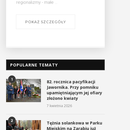
regionalizmy - małe ...
POKAŻ SZCZEGÓŁY
POPULARNE TEMATY
1
82. rocznica pacyfikacji
Jawornika. Przy pomniku
upamiętniającym jej ofiary
złożono kwiaty
7 kwietnia 2026
2
Tężnia solankowa w Parku
Miejskim na Zarabiu już