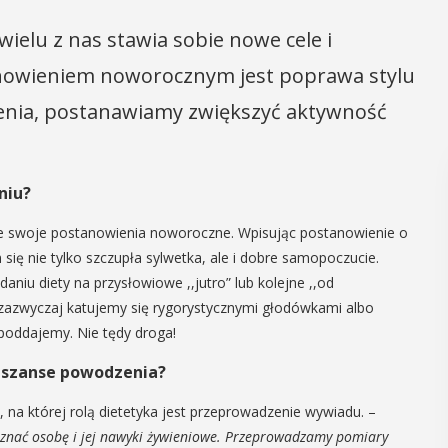
ielu z nas stawia sobie nowe cele i
nowieniem noworocznym jest poprawa stylu
alenia, postanawiamy zwiększyć aktywność
niu?
je swoje postanowienia noworoczne. Wpisując postanowienie o
ię nie tylko szczupła sylwetka, ale i dobre samopoczucie.
aniu diety na przysłowiowe ,,jutro” lub kolejne ,,od
to zazwyczaj katujemy się rygorystycznymi głodówkami albo
poddajemy. Nie tędy droga!
 szanse powodzenia?
, na której rolą dietetyka jest przeprowadzenie wywiadu. –
 poznać osobę i jej nawyki żywieniowe. Przeprowadzamy pomiary