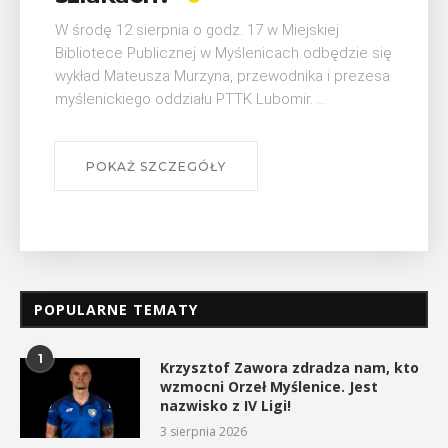
W ostatni weekend wakacji, czyli 29-30 sierpnia w
Myślenicach odbędzie się piąta edycja Turnieju
Myślimira. Wydarzenie organizowane przez
się
Muzeum Niepodległości w Myślenicach odbędzie
sa
się na ...
POKAŻ SZCZEGÓŁY
POPULARNE TEMATY
1
Krzysztof Zawora zdradza nam, kto
wzmocni Orzeł Myślenice. Jest
nazwisko z IV Ligi!
3 sierpnia 2026