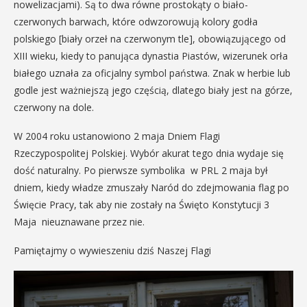
nowelizacjami). Są to dwa równe prostokąty o biało-
czerwonych barwach, które odwzorowują kolory godła
polskiego [biały orzeł na czerwonym tle], obowiązującego od
XIII wieku, kiedy to panująca dynastia Piastów, wizerunek orła
białego uznała za oficjalny symbol państwa. Znak w herbie lub
godle jest ważniejszą jego częścią, dlatego biały jest na górze,
czerwony na dole.
W 2004 roku ustanowiono 2 maja Dniem Flagi
Rzeczypospolitej Polskiej. Wybór akurat tego dnia wydaje się
dość naturalny. Po pierwsze symbolika w PRL 2 maja był
dniem, kiedy władze zmuszały Naród do zdejmowania flag po
Święcie Pracy, tak aby nie zostały na Święto Konstytucji 3
Maja nieuznawane przez nie.
Pamiętajmy o wywieszeniu dziś Naszej Flagi