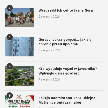
2
Wyruszyli! Ich cel to Jasna Góra
5 sierpnia 2026
3
Gorąco, coraz goręcej… Jak się
chronić przed upałami?
4 sierpnia 2026
4
Kto wybuduje węzeł w Jaworniku?
Wpłynęło dziesięć ofert
7 sierpnia 2026
5
Sekcja Badmintona TKKF Uklejna
Myślenice ogłasza nabór