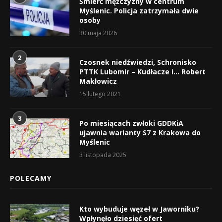
Śmierć mężczyzny w centrum
Myślenic. Policja zatrzymała dwie
osoby
30 maja 2026
2
Czosnek niedźwiedzi, Schronisko
PTTK Lubomir – Kudłacze i… Robert
Makłowicz
15 lutego 2021
3
Po miesiącach zwłoki GDDKiA
ujawnia warianty S7 z Krakowa do
Myślenic
3 listopada 2025
POLECAMY
Kto wybuduje węzeł w Jaworniku?
Wpłynęło dziesięć ofert