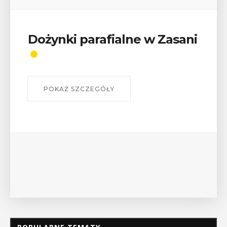
Wykład „Jak zdobyć
odznaki na myślenickich
szlakach?”
W środę 12 sierpnia o godz. 17 w Miejskiej
Bibliotece Publicznej w Myślenicach odbędzie się
wykład Mateusza Murzyna, przewodnika i prezesa
myślenickiego oddziału PTTK Lubomir. ...
POKAŻ SZCZEGÓŁY