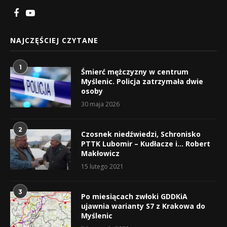
NAJCZĘŚCIEJ CZYTANE
1
Śmierć mężczyzny w centrum
Myślenic. Policja zatrzymała dwie
osoby
30 maja 2026
2
Czosnek niedźwiedzi, Schronisko
PTTK Lubomir – Kudłacze i… Robert
Makłowicz
15 lutego 2021
3
Po miesiącach zwłoki GDDKiA
ujawnia warianty S7 z Krakowa do
Myślenic