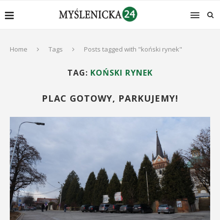
Home
Tags
Posts tagged with "koński rynek"
TAG:
KOŃSKI RYNEK
PLAC GOTOWY, PARKUJEMY!