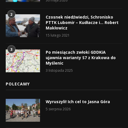
30 maja 2026
2
Czosnek niedźwiedzi, Schronisko
PTTK Lubomir – Kudłacze i… Robert
Makłowicz
15 lutego 2021
3
Po miesiącach zwłoki GDDKiA
ujawnia warianty S7 z Krakowa do
Myślenic
3 listopada 2025
POLECAMY
Wyruszyli! Ich cel to Jasna Góra
5 sierpnia 2026