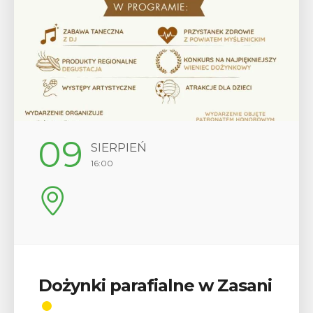
12
SIERPIEŃ
17:00
i
Wykład „Jak zdobyć
odznaki na myślenickich