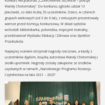
Konkurs Recytatorski „CZAROWANIE SŁOWEM – poezja
Wandy Chotomskiej”. Do konkursu zgłosiło udział 13
placówek, co dało liczbę 35 uczestników. Dzieci, w czterech
grupach wiekowych (od 3 do 6 lat), z entuzjazm prezentowały
wiersze przed Komisją Konkursową. W skład sędziów
wchodzili: bibliotekarka, polonistka, inspicjent teatralny,
przedstawiciel Wydziału Edukacji i Zdrowia oraz dyrektor
Przedszkola.
Najwyżej ocenieni otrzymali nagrody rzeczowe, a każdy z
uczestników dyplom, książkę autorstwa Wandy Chotomskiej i
słodki upominek. Nagrody zostały zakupione ze środków
uzyskanych w ramach „Narodowego Programu Rozwoju
Czytelnictwa na lata 2021 – 2025”.