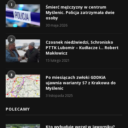
1
Śmierć mężczyzny w centrum
Myślenic. Policja zatrzymała dwie
osoby
30 maja 2026
2
Czosnek niedźwiedzi, Schronisko
PTTK Lubomir – Kudłacze i… Robert
Makłowicz
15 lutego 2021
3
Po miesiącach zwłoki GDDKiA
ujawnia warianty S7 z Krakowa do
Myślenic
3 listopada 2025
POLECAMY
Kto wybuduje węzeł w Jaworniku?