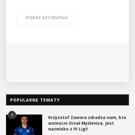
szlakach?”
W środę 12 sierpnia o godz. 17 w Miejskiej
Bibliotece Publicznej w Myślenicach odbędzie się
wykład Mateusza Murzyna, przewodnika i prezesa
myślenickiego oddziału PTTK Lubomir. ...
POKAŻ SZCZEGÓŁY
POPULARNE TEMATY
1
Krzysztof Zawora zdradza nam, kto
wzmocni Orzeł Myślenice. Jest
nazwisko z IV Ligi!