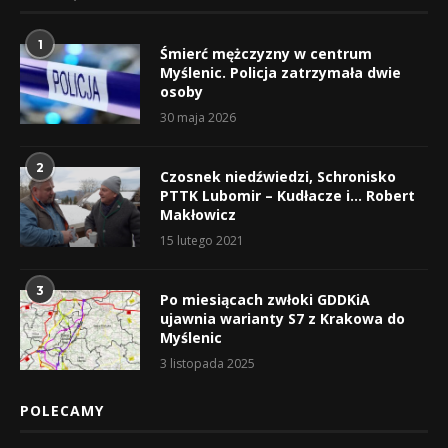
1
Śmierć mężczyzny w centrum
Myślenic. Policja zatrzymała dwie
osoby
30 maja 2026
2
Czosnek niedźwiedzi, Schronisko
PTTK Lubomir – Kudłacze i… Robert
Makłowicz
15 lutego 2021
3
Po miesiącach zwłoki GDDKiA
ujawnia warianty S7 z Krakowa do
Myślenic
3 listopada 2025
POLECAMY