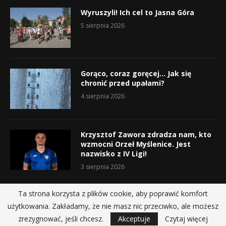
Wyruszyli! Ich cel to Jasna Góra
5 sierpnia 2026
Gorąco, coraz goręcej… Jak się
chronić przed upałami?
4 sierpnia 2026
Krzysztof Zawora zdradza nam, kto
wzmocni Orzeł Myślenice. Jest
nazwisko z IV Ligi!
3 sierpnia 2026
Ta strona korzysta z plików cookie, aby poprawić komfort
użytkowania. Zakładamy, że nie masz nic przeciwko, ale możesz
@2019 - All Right Reserved.
zrezygnować, jeśli chcesz.
Akceptuje
Czytaj więcej