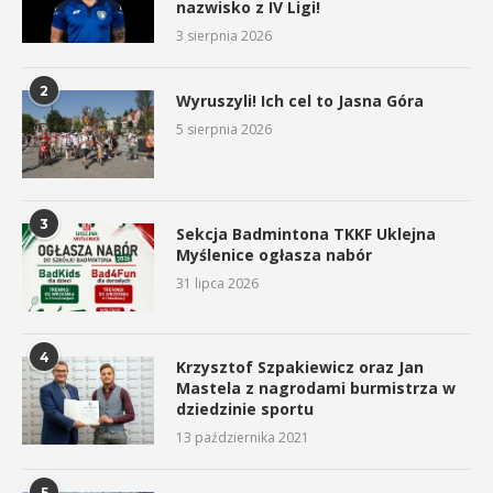
nazwisko z IV Ligi!
3 sierpnia 2026
2
Wyruszyli! Ich cel to Jasna Góra
5 sierpnia 2026
3
Sekcja Badmintona TKKF Uklejna
Myślenice ogłasza nabór
31 lipca 2026
4
Krzysztof Szpakiewicz oraz Jan
Mastela z nagrodami burmistrza w
dziedzinie sportu
13 października 2021
5