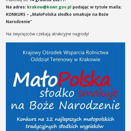
Na adres:
krakow@kowr.gov.pl
podając w tytule maila:
KONKURS – „MałoPolska słodko smakuje na Boże
Narodzenie”
Na zwycięzców czekają atrakcyjne nagrody!