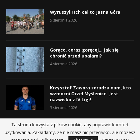
Wyruszyli! Ich cel to Jasna Góra
5 sierpnia 2026
Gorąco, coraz goręcej… Jak się
chronić przed upałami?
4 sierpnia 2026
Krzysztof Zawora zdradza nam, kto
wzmocni Orzeł Myślenice. Jest
nazwisko z IV Ligi!
3 sierpnia 2026
Ta strona korzysta z plików cookie, aby poprawić komfort
użytkowania. Zakładamy, że nie masz nic przeciwko, ale możesz
@2019 - All Right Reserved.