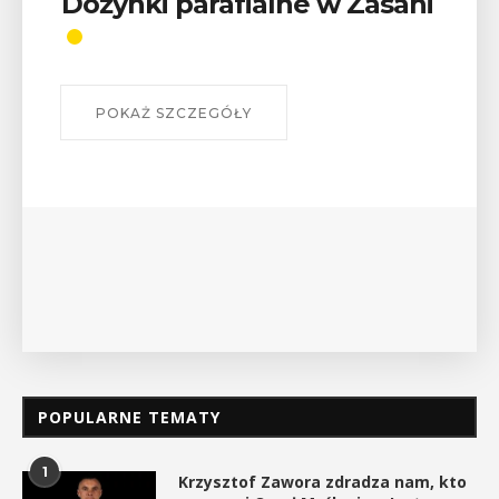
Wykład „Jak zdobyć
odznaki na myślenickich
szlakach?”
W środę 12 sierpnia o godz. 17 w Miejskiej
Bibliotece Publicznej w Myślenicach odbędzie się
wykład Mateusza Murzyna, przewodnika i prezesa
myślenickiego oddziału PTTK Lubomir. ...
POKAŻ SZCZEGÓŁY
POPULARNE TEMATY
1
Krzysztof Zawora zdradza nam, kto