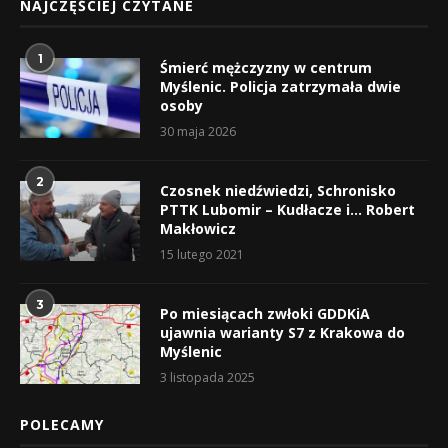
NAJCZĘŚCIEJ CZYTANE
1
Śmierć mężczyzny w centrum
Myślenic. Policja zatrzymała dwie
osoby
30 maja 2026
2
Czosnek niedźwiedzi, Schronisko
PTTK Lubomir – Kudłacze i… Robert
Makłowicz
15 lutego 2021
3
Po miesiącach zwłoki GDDKiA
ujawnia warianty S7 z Krakowa do
Myślenic
3 listopada 2025
POLECAMY