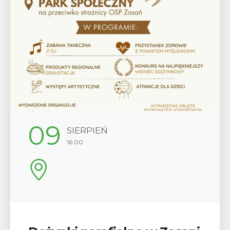
12
SIERPIEŃ
17:00